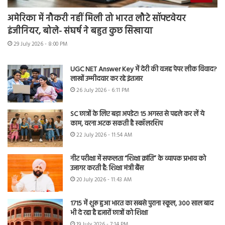
अमेरिका में नौकरी नहीं मिली तो भारत लौटे सॉफ्टवेयर
इंजीनियर, बोले- संघर्ष ने बहुत कुछ सिखाया
29 July 2026 - 8:00 PM
UGC NET Answer Key में देरी की वजह पेपर लीक विवाद?
लाखों उम्मीदवार कर रहे इंतजार
26 July 2026 - 6:11 PM
SC छात्रों के लिए बड़ा अपडेट! 15 अगस्त से पहले कर लें ये
काम, वरना अटक सकती है स्कॉलरशिप
22 July 2026 - 11:54 AM
नीट परीक्षा में सफलता “शिक्षा क्रांति” के व्यापक प्रभाव को
उजागर करती है: शिक्षा मंत्री बैंस
20 July 2026 - 11:43 AM
1715 में शुरू हुआ भारत का सबसे पुराना स्कूल, 300 साल बाद
भी दे रहा है हजारों छात्रों को शिक्षा
19 July 2026 - 7:14 PM