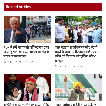
Related Articles
PoK में उठी आवाज तो पाकिस्तान ने लगा
जंतर मंतर के प्रदर्शन से घर लौट रहे दो
दिया ‘दुश्मन’ का ठप्पा, ख्वाजा आसिफ के
बच्चों के साथ मारपीट करने वाले सत्यम
बयान पर मचा बवाल
पंडित को गिरफ्तार करे पुलिस- सौरभ
भारद्वाज
29 July 2026 - 6:24 PM
28 July 2026 - 7:26 PM
अखिलेश यादव का केंद्र पर हमला, बोले-
अगली वर्धमान-आईची स्टील यूनिट 2,000