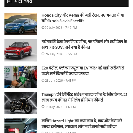
ऑटो जगत
Honda City और Verna की बढ़ी टेंशन, नए अवतार में आ
रही Skoda Slavia Facelift
30 July 2026 - 7:48 PM
नई मारुति ब्रेजा फेसलिफ्ट लॉन्च, नए फीचर्स और टर्बो इंजन के
साथ आई SUV, जानें क्या है कीमत
26 July 2026 - 3:56 PM
E20 पेट्रोल, फ्लेक्स फ्यूल या EV कार? नई गाड़ी खरीदने से
पहले जानें किसमें है ज्यादा फायदा
23 July 2026 - 7:41 PM
Triumph की लिमिटेड एडिशन बाइक लॉन्च के लिए तैयार, 21
लाख रुपये कीमत में मिलेंगे प्रीमियम फीचर्स
16 July 2026 - 3:17 PM
जानिए Hazard Light का क्या काम है, कब और कैसे करें
इसका इस्तेमाल, ज्यादातर लोग नहीं जानते सही तरीका