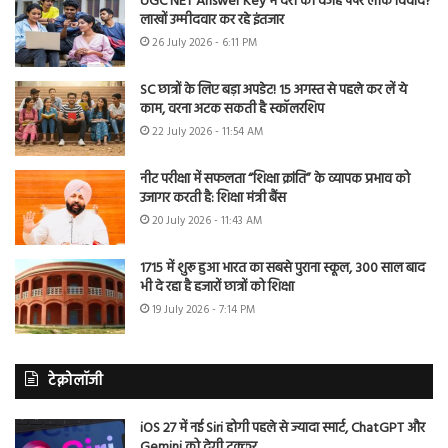
UGC NET Answer Key में देरी की वजह पेपर लीक विवाद?
लाखों उम्मीदवार कर रहे इंतजार
26 July 2026 - 6:11 PM
SC छात्रों के लिए बड़ा अपडेट! 15 अगस्त से पहले कर लें ये
काम, वरना अटक सकती है स्कॉलरशिप
22 July 2026 - 11:54 AM
नीट परीक्षा में सफलता “शिक्षा क्रांति” के व्यापक प्रभाव को
उजागर करती है: शिक्षा मंत्री बैंस
20 July 2026 - 11:43 AM
1715 में शुरू हुआ भारत का सबसे पुराना स्कूल, 300 साल बाद
भी दे रहा है हजारों छात्रों को शिक्षा
19 July 2026 - 7:14 PM
टेक्नोलॉजी
iOS 27 में नई Siri होगी पहले से ज्यादा स्मार्ट, ChatGPT और
Gemini को देगी टक्कर