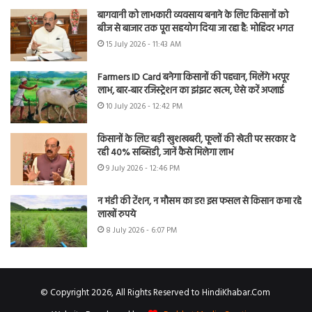
बागवानी को लाभकारी व्यवसाय बनाने के लिए किसानों को
बीज से बाजार तक पूरा सहयोग दिया जा रहा है: मोहिंदर भगत
15 July 2026 - 11:43 AM
Farmers ID Card बनेगा किसानों की पहचान, मिलेंगे भरपूर
लाभ, बार-बार रजिस्ट्रेशन का झंझट खत्म, ऐसे करें अप्लाई
10 July 2026 - 12:42 PM
किसानों के लिए बड़ी खुशखबरी, फूलों की खेती पर सरकार दे
रही 40% सब्सिडी, जानें कैसे मिलेगा लाभ
9 July 2026 - 12:46 PM
न मंडी की टेंशन, न मौसम का डर! इस फसल से किसान कमा रहे
लाखों रुपये
8 July 2026 - 6:07 PM
© Copyright 2026, All Rights Reserved to HindiKhabar.Com