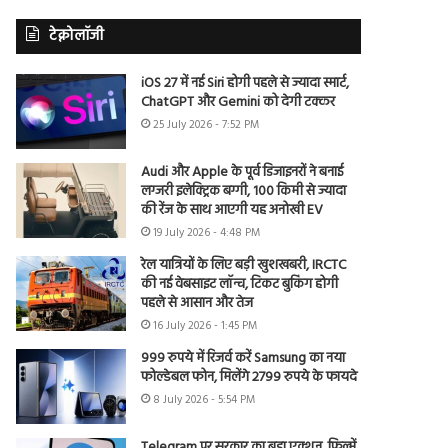
टेक्नोलॉजी
iOS 27 में नई Siri होगी पहले से ज्यादा स्मार्ट,
ChatGPT और Gemini को देगी टक्कर
25 July 2026 - 7:52 PM
Audi और Apple के पूर्व डिजाइनरों ने बनाई
लग्जरी इलेक्ट्रिक बग्गी, 100 किमी से ज्यादा
की रेंज के साथ आएगी यह अनोखी EV
19 July 2026 - 4:48 PM
रेल यात्रियों के लिए बड़ी खुशखबरी, IRCTC
की नई वेबसाइट लॉन्च, टिकट बुकिंग होगी
पहले से आसान और तेज
16 July 2026 - 1:45 PM
999 रुपये में रिजर्व करें Samsung का नया
फोल्डेबल फोन, मिलेंगे 2799 रुपये के फायदे
8 July 2026 - 5:54 PM
Telegram पर सरकार का बड़ा एक्शन, फिल्में