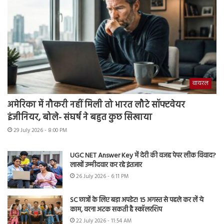
वायरल
अमेरिका में नौकरी नहीं मिली तो भारत लौटे सॉफ्टवेयर
इंजीनियर, बोले- संघर्ष ने बहुत कुछ सिखाया
29 July 2026 - 8:00 PM
UGC NET Answer Key में देरी की वजह पेपर लीक विवाद?
लाखों उम्मीदवार कर रहे इंतजार
26 July 2026 - 6:11 PM
SC छात्रों के लिए बड़ा अपडेट! 15 अगस्त से पहले कर लें ये
काम, वरना अटक सकती है स्कॉलरशिप
22 July 2026 - 11:54 AM