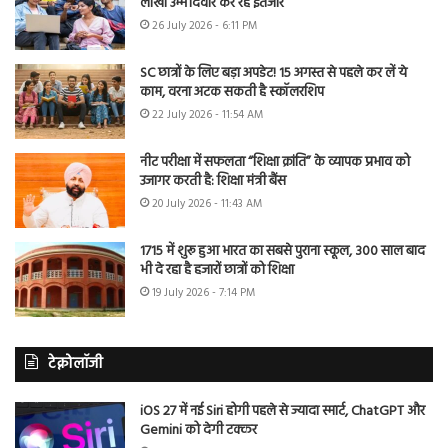
लाखों उम्मीदवार कर रहे इंतजार
26 July 2026 - 6:11 PM
SC छात्रों के लिए बड़ा अपडेट! 15 अगस्त से पहले कर लें ये
काम, वरना अटक सकती है स्कॉलरशिप
22 July 2026 - 11:54 AM
नीट परीक्षा में सफलता “शिक्षा क्रांति” के व्यापक प्रभाव को
उजागर करती है: शिक्षा मंत्री बैंस
20 July 2026 - 11:43 AM
1715 में शुरू हुआ भारत का सबसे पुराना स्कूल, 300 साल बाद
भी दे रहा है हजारों छात्रों को शिक्षा
19 July 2026 - 7:14 PM
टेक्नोलॉजी
iOS 27 में नई Siri होगी पहले से ज्यादा स्मार्ट, ChatGPT और
Gemini को देगी टक्कर