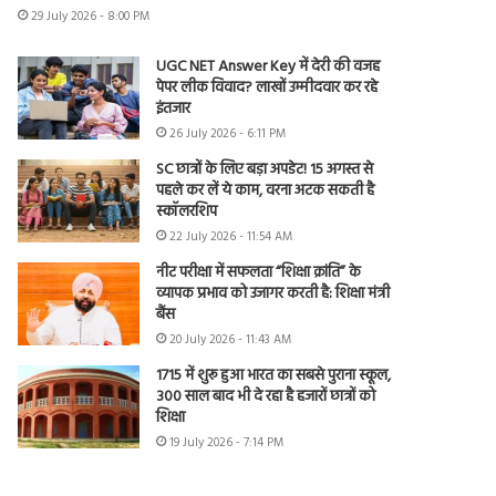
29 July 2026 - 8:00 PM
UGC NET Answer Key में देरी की वजह
पेपर लीक विवाद? लाखों उम्मीदवार कर रहे
इंतजार
26 July 2026 - 6:11 PM
SC छात्रों के लिए बड़ा अपडेट! 15 अगस्त से
पहले कर लें ये काम, वरना अटक सकती है
स्कॉलरशिप
22 July 2026 - 11:54 AM
नीट परीक्षा में सफलता “शिक्षा क्रांति” के
व्यापक प्रभाव को उजागर करती है: शिक्षा मंत्री
बैंस
20 July 2026 - 11:43 AM
1715 में शुरू हुआ भारत का सबसे पुराना स्कूल,
300 साल बाद भी दे रहा है हजारों छात्रों को
शिक्षा
19 July 2026 - 7:14 PM