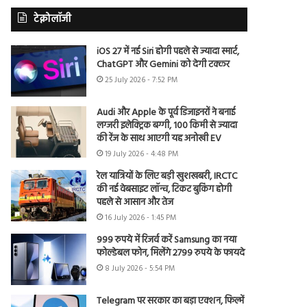
टेक्नोलॉजी
iOS 27 में नई Siri होगी पहले से ज्यादा स्मार्ट,
ChatGPT और Gemini को देगी टक्कर
25 July 2026 - 7:52 PM
Audi और Apple के पूर्व डिजाइनरों ने बनाई
लग्जरी इलेक्ट्रिक बग्गी, 100 किमी से ज्यादा
की रेंज के साथ आएगी यह अनोखी EV
19 July 2026 - 4:48 PM
रेल यात्रियों के लिए बड़ी खुशखबरी, IRCTC
की नई वेबसाइट लॉन्च, टिकट बुकिंग होगी
पहले से आसान और तेज
16 July 2026 - 1:45 PM
999 रुपये में रिजर्व करें Samsung का नया
फोल्डेबल फोन, मिलेंगे 2799 रुपये के फायदे
8 July 2026 - 5:54 PM
Telegram पर सरकार का बड़ा एक्शन, फिल्में