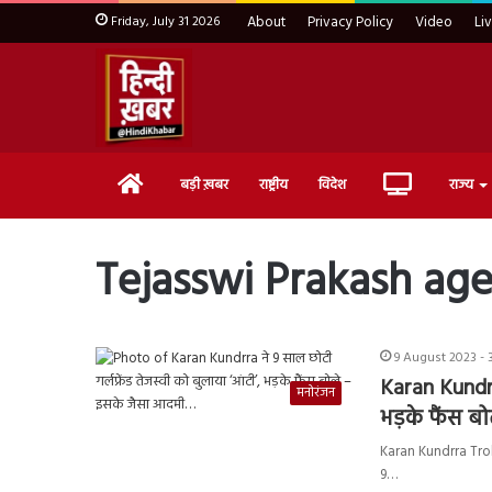
Friday, July 31 2026
About
Privacy Policy
Video
Li
Home
Live
बड़ी ख़बर
राष्ट्रीय
विदेश
राज्य
TV
Tejasswi Prakash ag
9 August 2023 - 
Karan Kundrra
मनोरंजन
भड़के फैंस 
Karan Kundrra Troll: 
9…