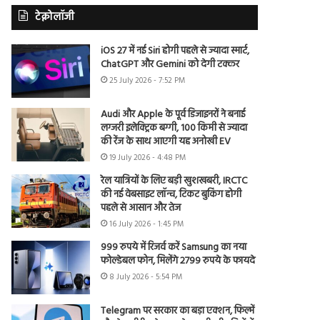
टेक्नोलॉजी
iOS 27 में नई Siri होगी पहले से ज्यादा स्मार्ट,
ChatGPT और Gemini को देगी टक्कर
25 July 2026 - 7:52 PM
Audi और Apple के पूर्व डिजाइनरों ने बनाई
लग्जरी इलेक्ट्रिक बग्गी, 100 किमी से ज्यादा
की रेंज के साथ आएगी यह अनोखी EV
19 July 2026 - 4:48 PM
रेल यात्रियों के लिए बड़ी खुशखबरी, IRCTC
की नई वेबसाइट लॉन्च, टिकट बुकिंग होगी
पहले से आसान और तेज
16 July 2026 - 1:45 PM
999 रुपये में रिजर्व करें Samsung का नया
फोल्डेबल फोन, मिलेंगे 2799 रुपये के फायदे
8 July 2026 - 5:54 PM
Telegram पर सरकार का बड़ा एक्शन, फिल्में