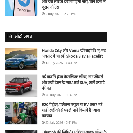
और वेब सीरीज देखना पड़ेगा भारी, तीन दिनों में
दूसरा नोटिस
5 July 2026 - 2:25 PM
ऑटो जगत
Honda City और Verna की बढ़ी टेंशन, नए
अवतार में आ रही Skoda Slavia Facelift
30 July 2026 - 7:48 PM
नई मारुति ब्रेजा फेसलिफ्ट लॉन्च, नए फीचर्स
और टर्बो इंजन के साथ आई SUV, जानें क्या है
कीमत
26 July 2026 - 3:56 PM
E20 पेट्रोल, फ्लेक्स फ्यूल या EV कार? नई
गाड़ी खरीदने से पहले जानें किसमें है ज्यादा
फायदा
23 July 2026 - 7:41 PM
Triumph की लिमिटेड एडिशन बाइक लॉन्च के