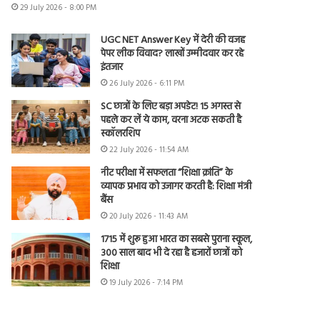
29 July 2026 - 8:00 PM
UGC NET Answer Key में देरी की वजह
पेपर लीक विवाद? लाखों उम्मीदवार कर रहे
इंतजार
26 July 2026 - 6:11 PM
SC छात्रों के लिए बड़ा अपडेट! 15 अगस्त से
पहले कर लें ये काम, वरना अटक सकती है
स्कॉलरशिप
22 July 2026 - 11:54 AM
नीट परीक्षा में सफलता “शिक्षा क्रांति” के
व्यापक प्रभाव को उजागर करती है: शिक्षा मंत्री
बैंस
20 July 2026 - 11:43 AM
1715 में शुरू हुआ भारत का सबसे पुराना स्कूल,
300 साल बाद भी दे रहा है हजारों छात्रों को
शिक्षा
19 July 2026 - 7:14 PM