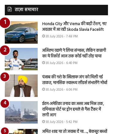
ताज़ा समाचार
Honda City और Verna की बढ़ी टेंशन, नए
अवतार में आ रही Skoda Slavia Facelift
30 July 2026 - 7:48 PM
अजिंक्य रहाणे ने लिया संन्यास, लेकिन कप्तानी
का ये रिकॉर्ड आज तक कोई नहीं तोड़ पाया
30 July 2026 - 6:40 PM
पंजाब की नशे के खिलाफ जंग को मिली नई
ताकत, मानसिक स्वास्थ्य लीडर्स संभालेंगे मोर्चा
30 July 2026 - 6:06 PM
ईरान-अमेरिका तनाव का असर अब मिस्र तक,
दमियाता पोर्ट पर ड्रोन हमले से गैस टैंकर में
लगी आग
30 July 2026 - 5:42 PM
अमित शाह या तो जवाब दें या…., बेकसूर बच्चों