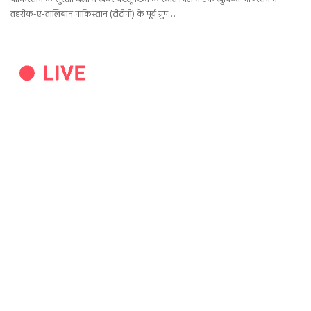
तहरीक-ए-तालिबान पाकिस्तान (टीटीपी) के पूर्व ग्रुप…