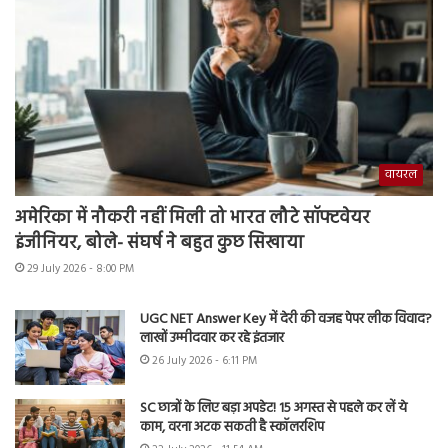
वायरल
अमेरिका में नौकरी नहीं मिली तो भारत लौटे सॉफ्टवेयर
इंजीनियर, बोले- संघर्ष ने बहुत कुछ सिखाया
29 July 2026 - 8:00 PM
UGC NET Answer Key में देरी की वजह पेपर लीक विवाद?
लाखों उम्मीदवार कर रहे इंतजार
26 July 2026 - 6:11 PM
SC छात्रों के लिए बड़ा अपडेट! 15 अगस्त से पहले कर लें ये
काम, वरना अटक सकती है स्कॉलरशिप