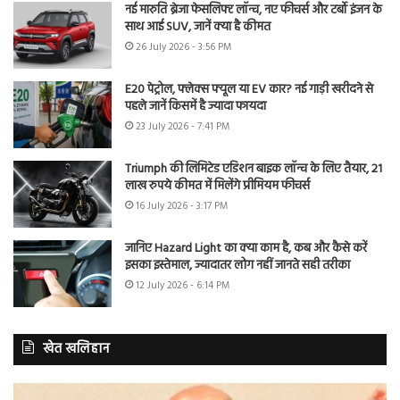
नई मारुति ब्रेजा फेसलिफ्ट लॉन्च, नए फीचर्स और टर्बो इंजन के
साथ आई SUV, जानें क्या है कीमत
26 July 2026 - 3:56 PM
E20 पेट्रोल, फ्लेक्स फ्यूल या EV कार? नई गाड़ी खरीदने से
पहले जानें किसमें है ज्यादा फायदा
23 July 2026 - 7:41 PM
Triumph की लिमिटेड एडिशन बाइक लॉन्च के लिए तैयार, 21
लाख रुपये कीमत में मिलेंगे प्रीमियम फीचर्स
16 July 2026 - 3:17 PM
जानिए Hazard Light का क्या काम है, कब और कैसे करें
इसका इस्तेमाल, ज्यादातर लोग नहीं जानते सही तरीका
12 July 2026 - 6:14 PM
खेत खलिहान