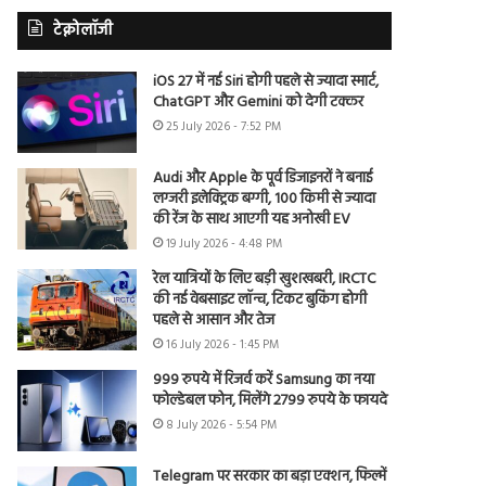
टेक्नोलॉजी
iOS 27 में नई Siri होगी पहले से ज्यादा स्मार्ट,
ChatGPT और Gemini को देगी टक्कर
25 July 2026 - 7:52 PM
Audi और Apple के पूर्व डिजाइनरों ने बनाई
लग्जरी इलेक्ट्रिक बग्गी, 100 किमी से ज्यादा
की रेंज के साथ आएगी यह अनोखी EV
19 July 2026 - 4:48 PM
रेल यात्रियों के लिए बड़ी खुशखबरी, IRCTC
की नई वेबसाइट लॉन्च, टिकट बुकिंग होगी
पहले से आसान और तेज
16 July 2026 - 1:45 PM
999 रुपये में रिजर्व करें Samsung का नया
फोल्डेबल फोन, मिलेंगे 2799 रुपये के फायदे
8 July 2026 - 5:54 PM
Telegram पर सरकार का बड़ा एक्शन, फिल्में