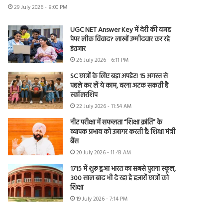
29 July 2026 - 8:00 PM
UGC NET Answer Key में देरी की वजह
पेपर लीक विवाद? लाखों उम्मीदवार कर रहे
इंतजार
26 July 2026 - 6:11 PM
SC छात्रों के लिए बड़ा अपडेट! 15 अगस्त से
पहले कर लें ये काम, वरना अटक सकती है
स्कॉलरशिप
22 July 2026 - 11:54 AM
नीट परीक्षा में सफलता “शिक्षा क्रांति” के
व्यापक प्रभाव को उजागर करती है: शिक्षा मंत्री
बैंस
20 July 2026 - 11:43 AM
1715 में शुरू हुआ भारत का सबसे पुराना स्कूल,
300 साल बाद भी दे रहा है हजारों छात्रों को
शिक्षा
19 July 2026 - 7:14 PM