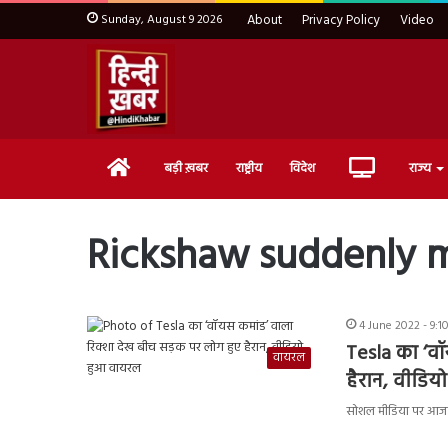
Sunday, August 9 2026
About
Privacy Policy
Video
Home
Live
बड़ी ख़बर
राष्ट्रीय
विदेश
राज्य
TV
Rickshaw suddenly m
4 June 2022 - 9:1
Tesla का ‘वॉ
वायरल
हैरान, वीडि
सोशल मीडिया पर आजकल