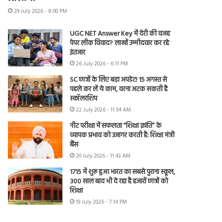
29 July 2026 - 8:00 PM
UGC NET Answer Key में देरी की वजह
पेपर लीक विवाद? लाखों उम्मीदवार कर रहे
इंतजार
26 July 2026 - 6:11 PM
SC छात्रों के लिए बड़ा अपडेट! 15 अगस्त से
पहले कर लें ये काम, वरना अटक सकती है
स्कॉलरशिप
22 July 2026 - 11:54 AM
नीट परीक्षा में सफलता “शिक्षा क्रांति” के
व्यापक प्रभाव को उजागर करती है: शिक्षा मंत्री
बैंस
20 July 2026 - 11:43 AM
1715 में शुरू हुआ भारत का सबसे पुराना स्कूल,
300 साल बाद भी दे रहा है हजारों छात्रों को
शिक्षा
19 July 2026 - 7:14 PM