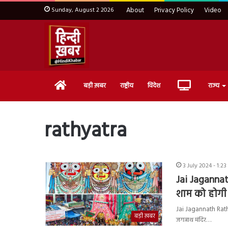
Sunday, August 2 2026
About
Privacy Policy
Video
Home
Live
बड़ी ख़बर
राष्ट्रीय
विदेश
राज्य
TV
rathyatra
3 July 2024 - 1:2
Jai Jagannat
शाम को होगी श
Jai Jagannath Rathyat
बड़ी ख़बर
जगन्नाथ मंदिर…