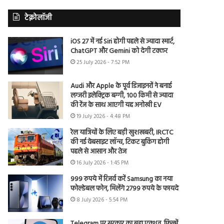
टेक्नोलॉजी
iOS 27 में नई Siri होगी पहले से ज्यादा स्मार्ट,
ChatGPT और Gemini को देगी टक्कर
25 July 2026 - 7:52 PM
Audi और Apple के पूर्व डिजाइनरों ने बनाई
लग्जरी इलेक्ट्रिक बग्गी, 100 किमी से ज्यादा
की रेंज के साथ आएगी यह अनोखी EV
19 July 2026 - 4:48 PM
रेल यात्रियों के लिए बड़ी खुशखबरी, IRCTC
की नई वेबसाइट लॉन्च, टिकट बुकिंग होगी
पहले से आसान और तेज
16 July 2026 - 1:45 PM
999 रुपये में रिजर्व करें Samsung का नया
फोल्डेबल फोन, मिलेंगे 2799 रुपये के फायदे
8 July 2026 - 5:54 PM
Telegram पर सरकार का बड़ा एक्शन, फिल्में