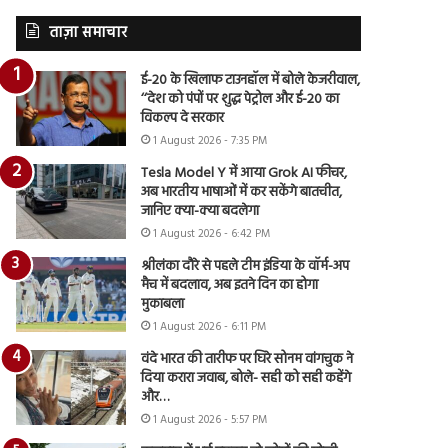
ताज़ा समाचार
ई-20 के खिलाफ टाउनहॉल में बोले केजरीवाल,
‘‘देश को पंपों पर शुद्ध पेट्रोल और ई-20 का
विकल्प दे सरकार
1 August 2026 - 7:35 PM
Tesla Model Y में आया Grok AI फीचर,
अब भारतीय भाषाओं में कर सकेंगे बातचीत,
जानिए क्या-क्या बदलेगा
1 August 2026 - 6:42 PM
श्रीलंका दौरे से पहले टीम इंडिया के वॉर्म-अप
मैच में बदलाव, अब इतने दिन का होगा
मुकाबला
1 August 2026 - 6:11 PM
वंदे भारत की तारीफ पर घिरे सोनम वांगचुक ने
दिया करारा जवाब, बोले- सही को सही कहेंगे
और…
1 August 2026 - 5:57 PM