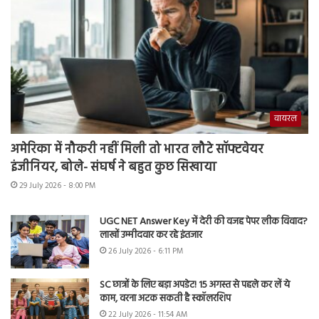
वायरल
अमेरिका में नौकरी नहीं मिली तो भारत लौटे सॉफ्टवेयर
इंजीनियर, बोले- संघर्ष ने बहुत कुछ सिखाया
29 July 2026 - 8:00 PM
UGC NET Answer Key में देरी की वजह पेपर लीक विवाद?
लाखों उम्मीदवार कर रहे इंतजार
26 July 2026 - 6:11 PM
SC छात्रों के लिए बड़ा अपडेट! 15 अगस्त से पहले कर लें ये
काम, वरना अटक सकती है स्कॉलरशिप
22 July 2026 - 11:54 AM