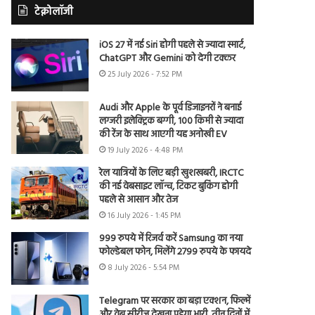
टेक्नोलॉजी
iOS 27 में नई Siri होगी पहले से ज्यादा स्मार्ट,
ChatGPT और Gemini को देगी टक्कर
25 July 2026 - 7:52 PM
Audi और Apple के पूर्व डिजाइनरों ने बनाई
लग्जरी इलेक्ट्रिक बग्गी, 100 किमी से ज्यादा
की रेंज के साथ आएगी यह अनोखी EV
19 July 2026 - 4:48 PM
रेल यात्रियों के लिए बड़ी खुशखबरी, IRCTC
की नई वेबसाइट लॉन्च, टिकट बुकिंग होगी
पहले से आसान और तेज
16 July 2026 - 1:45 PM
999 रुपये में रिजर्व करें Samsung का नया
फोल्डेबल फोन, मिलेंगे 2799 रुपये के फायदे
8 July 2026 - 5:54 PM
Telegram पर सरकार का बड़ा एक्शन, फिल्में
और वेब सीरीज देखना पड़ेगा भारी, तीन दिनों में