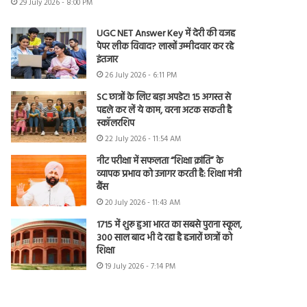
29 July 2026 - 8:00 PM
UGC NET Answer Key में देरी की वजह
पेपर लीक विवाद? लाखों उम्मीदवार कर रहे
इंतजार
26 July 2026 - 6:11 PM
SC छात्रों के लिए बड़ा अपडेट! 15 अगस्त से
पहले कर लें ये काम, वरना अटक सकती है
स्कॉलरशिप
22 July 2026 - 11:54 AM
नीट परीक्षा में सफलता “शिक्षा क्रांति” के
व्यापक प्रभाव को उजागर करती है: शिक्षा मंत्री
बैंस
20 July 2026 - 11:43 AM
1715 में शुरू हुआ भारत का सबसे पुराना स्कूल,
300 साल बाद भी दे रहा है हजारों छात्रों को
शिक्षा
19 July 2026 - 7:14 PM