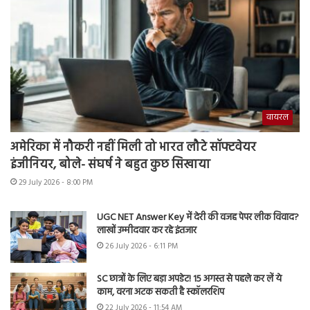
वायरल
अमेरिका में नौकरी नहीं मिली तो भारत लौटे सॉफ्टवेयर
इंजीनियर, बोले- संघर्ष ने बहुत कुछ सिखाया
29 July 2026 - 8:00 PM
UGC NET Answer Key में देरी की वजह पेपर लीक विवाद?
लाखों उम्मीदवार कर रहे इंतजार
26 July 2026 - 6:11 PM
SC छात्रों के लिए बड़ा अपडेट! 15 अगस्त से पहले कर लें ये
काम, वरना अटक सकती है स्कॉलरशिप
22 July 2026 - 11:54 AM