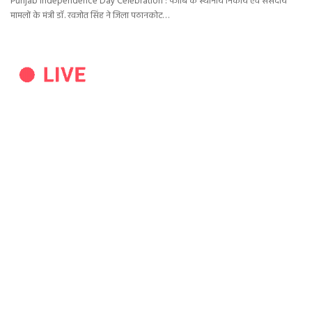
Punjab Independence Day Celebration : पंजाब के स्थानीय निकाय एवं संसदीय
मामलों के मंत्री डॉ. रवजोत सिंह ने जिला पठानकोट…