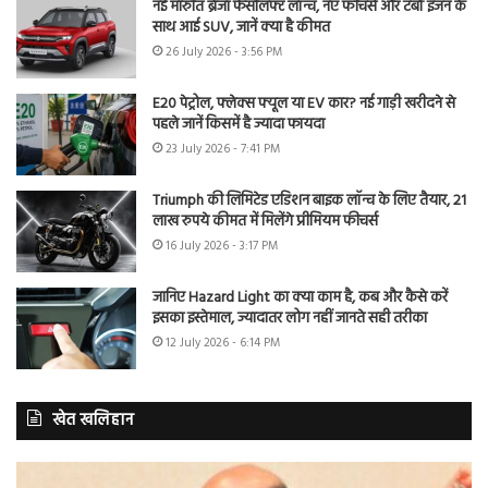
नई मारुति ब्रेजा फेसलिफ्ट लॉन्च, नए फीचर्स और टर्बो इंजन के
साथ आई SUV, जानें क्या है कीमत
26 July 2026 - 3:56 PM
E20 पेट्रोल, फ्लेक्स फ्यूल या EV कार? नई गाड़ी खरीदने से
पहले जानें किसमें है ज्यादा फायदा
23 July 2026 - 7:41 PM
Triumph की लिमिटेड एडिशन बाइक लॉन्च के लिए तैयार, 21
लाख रुपये कीमत में मिलेंगे प्रीमियम फीचर्स
16 July 2026 - 3:17 PM
जानिए Hazard Light का क्या काम है, कब और कैसे करें
इसका इस्तेमाल, ज्यादातर लोग नहीं जानते सही तरीका
12 July 2026 - 6:14 PM
खेत खलिहान