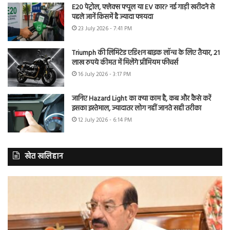
E20 पेट्रोल, फ्लेक्स फ्यूल या EV कार? नई गाड़ी खरीदने से
पहले जानें किसमें है ज्यादा फायदा
23 July 2026 - 7:41 PM
Triumph की लिमिटेड एडिशन बाइक लॉन्च के लिए तैयार, 21
लाख रुपये कीमत में मिलेंगे प्रीमियम फीचर्स
16 July 2026 - 3:17 PM
जानिए Hazard Light का क्या काम है, कब और कैसे करें
इसका इस्तेमाल, ज्यादातर लोग नहीं जानते सही तरीका
12 July 2026 - 6:14 PM
खेत खलिहान