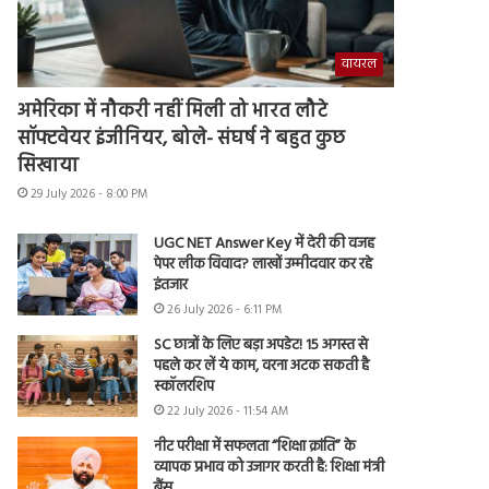
वायरल
अमेरिका में नौकरी नहीं मिली तो भारत लौटे
सॉफ्टवेयर इंजीनियर, बोले- संघर्ष ने बहुत कुछ
सिखाया
29 July 2026 - 8:00 PM
UGC NET Answer Key में देरी की वजह
पेपर लीक विवाद? लाखों उम्मीदवार कर रहे
इंतजार
26 July 2026 - 6:11 PM
SC छात्रों के लिए बड़ा अपडेट! 15 अगस्त से
पहले कर लें ये काम, वरना अटक सकती है
स्कॉलरशिप
22 July 2026 - 11:54 AM
नीट परीक्षा में सफलता “शिक्षा क्रांति” के
व्यापक प्रभाव को उजागर करती है: शिक्षा मंत्री
बैंस