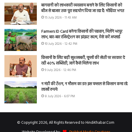
बागवानी को लाभकारी व्यवसाय बनाने के लिए किसानों को
बीज से बाजार तक पूरा सहयोग दिया जा रहा है: मोहिंदर भगत
15 July 2026 - 11:43 AM
Farmers ID Card बनेगा किसानों की पहचान, मिलेंगे भरपूर
लाभ, बार-बार रजिस्ट्रेशन का झंझट खत्म, ऐसे करें अप्लाई
10 July 2026 - 12:42 PM
किसानों के लिए बड़ी खुशखबरी, फूलों की खेती पर सरकार दे
रही 40% सब्सिडी, जानें कैसे मिलेगा लाभ
9 July 2026 - 12:46 PM
न मंडी की टेंशन, न मौसम का डर! इस फसल से किसान कमा रहे
लाखों रुपये
8 July 2026 - 6:07 PM
© Copyright 2026, All Rights Reserved to HindiKhabar.Com