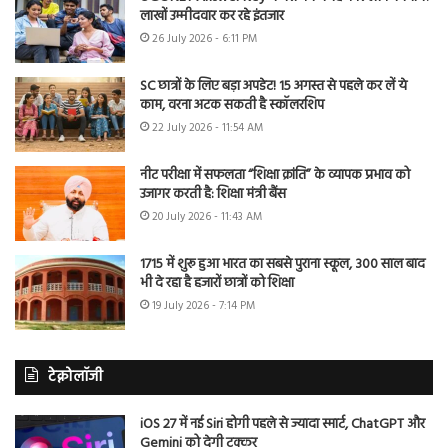
लाखों उम्मीदवार कर रहे इंतजार
26 July 2026 - 6:11 PM
SC छात्रों के लिए बड़ा अपडेट! 15 अगस्त से पहले कर लें ये
काम, वरना अटक सकती है स्कॉलरशिप
22 July 2026 - 11:54 AM
नीट परीक्षा में सफलता “शिक्षा क्रांति” के व्यापक प्रभाव को
उजागर करती है: शिक्षा मंत्री बैंस
20 July 2026 - 11:43 AM
1715 में शुरू हुआ भारत का सबसे पुराना स्कूल, 300 साल बाद
भी दे रहा है हजारों छात्रों को शिक्षा
19 July 2026 - 7:14 PM
टेक्नोलॉजी
iOS 27 में नई Siri होगी पहले से ज्यादा स्मार्ट, ChatGPT और
Gemini को देगी टक्कर