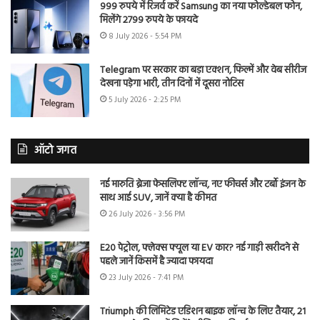
999 रुपये में रिजर्व करें Samsung का नया फोल्डेबल फोन,
मिलेंगे 2799 रुपये के फायदे
8 July 2026 - 5:54 PM
Telegram पर सरकार का बड़ा एक्शन, फिल्में और वेब सीरीज
देखना पड़ेगा भारी, तीन दिनों में दूसरा नोटिस
5 July 2026 - 2:25 PM
ऑटो जगत
नई मारुति ब्रेजा फेसलिफ्ट लॉन्च, नए फीचर्स और टर्बो इंजन के
साथ आई SUV, जानें क्या है कीमत
26 July 2026 - 3:56 PM
E20 पेट्रोल, फ्लेक्स फ्यूल या EV कार? नई गाड़ी खरीदने से
पहले जानें किसमें है ज्यादा फायदा
23 July 2026 - 7:41 PM
Triumph की लिमिटेड एडिशन बाइक लॉन्च के लिए तैयार, 21