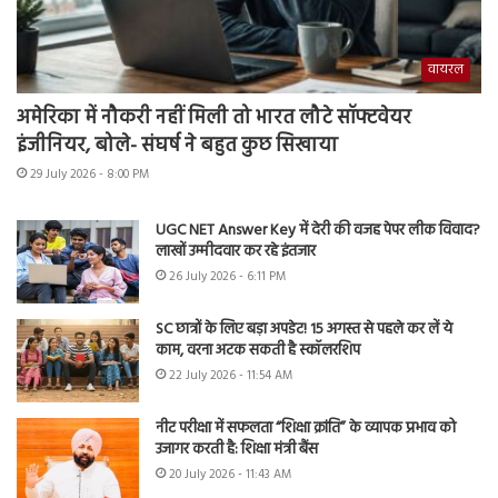
वायरल
अमेरिका में नौकरी नहीं मिली तो भारत लौटे सॉफ्टवेयर
इंजीनियर, बोले- संघर्ष ने बहुत कुछ सिखाया
29 July 2026 - 8:00 PM
UGC NET Answer Key में देरी की वजह पेपर लीक विवाद?
लाखों उम्मीदवार कर रहे इंतजार
26 July 2026 - 6:11 PM
SC छात्रों के लिए बड़ा अपडेट! 15 अगस्त से पहले कर लें ये
काम, वरना अटक सकती है स्कॉलरशिप
22 July 2026 - 11:54 AM
नीट परीक्षा में सफलता “शिक्षा क्रांति” के व्यापक प्रभाव को
उजागर करती है: शिक्षा मंत्री बैंस
20 July 2026 - 11:43 AM