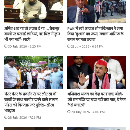
अमित शाह या तो जवाब दें या…., बेकसूर
PoK में उठी आवाज तो पाकिस्तान ने लगा
बच्चों पर बरसाई लाठियां, नए बिल में कुछ
दिया ‘दुश्मन’ का ठप्पा, ख्वाजा आसिफ के
भी नया नहीं- खड़गे
बयान पर मचा बवाल
30 July 2026 - 5:20 PM
29 July 2026 - 6:24 PM
जंतर मंतर के प्रदर्शन से घर लौट रहे दो
अखिलेश यादव का केंद्र पर हमला, बोले-
बच्चों के साथ मारपीट करने वाले सत्यम
‘जो राम मंदिर का चंदा नहीं बचा पाए, वे पेपर
पंडित को गिरफ्तार करे पुलिस- सौरभ
कैसे बचाएंगे’
भारद्वाज
28 July 2026 - 4:08 PM
28 July 2026 - 7:26 PM