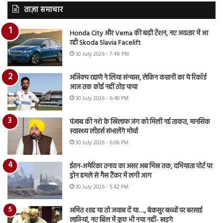
ताज़ा समाचार
Honda City और Verna की बढ़ी टेंशन, नए अवतार में आ
रही Skoda Slavia Facelift
30 July 2026 - 7:48 PM
अजिंक्य रहाणे ने लिया संन्यास, लेकिन कप्तानी का ये रिकॉर्ड
आज तक कोई नहीं तोड़ पाया
30 July 2026 - 6:40 PM
पंजाब की नशे के खिलाफ जंग को मिली नई ताकत, मानसिक
स्वास्थ्य लीडर्स संभालेंगे मोर्चा
30 July 2026 - 6:06 PM
ईरान-अमेरिका तनाव का असर अब मिस्र तक, दमियाता पोर्ट पर
ड्रोन हमले से गैस टैंकर में लगी आग
30 July 2026 - 5:42 PM
अमित शाह या तो जवाब दें या…., बेकसूर बच्चों पर बरसाई
लाठियां, नए बिल में कुछ भी नया नहीं- खड़गे