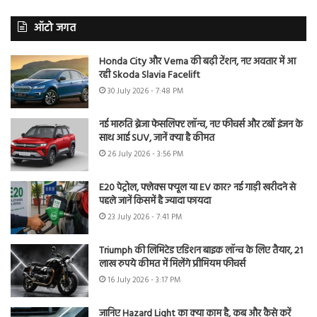
ऑटो जगत
Honda City और Verna की बढ़ी टेंशन, नए अवतार में आ
रही Skoda Slavia Facelift
30 July 2026 - 7:48 PM
नई मारुति ब्रेजा फेसलिफ्ट लॉन्च, नए फीचर्स और टर्बो इंजन के
साथ आई SUV, जानें क्या है कीमत
26 July 2026 - 3:56 PM
E20 पेट्रोल, फ्लेक्स फ्यूल या EV कार? नई गाड़ी खरीदने से
पहले जानें किसमें है ज्यादा फायदा
23 July 2026 - 7:41 PM
Triumph की लिमिटेड एडिशन बाइक लॉन्च के लिए तैयार, 21
लाख रुपये कीमत में मिलेंगे प्रीमियम फीचर्स
16 July 2026 - 3:17 PM
जानिए Hazard Light का क्या काम है, कब और कैसे करें