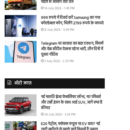
पहले से आसान और तेज
16 July 2026 - 1:45 PM
999 रुपये में रिजर्व करें Samsung का नया
फोल्डेबल फोन, मिलेंगे 2799 रुपये के फायदे
8 July 2026 - 5:54 PM
Telegram पर सरकार का बड़ा एक्शन, फिल्में
और वेब सीरीज देखना पड़ेगा भारी, तीन दिनों में
दूसरा नोटिस
5 July 2026 - 2:25 PM
ऑटो जगत
नई मारुति ब्रेजा फेसलिफ्ट लॉन्च, नए फीचर्स
और टर्बो इंजन के साथ आई SUV, जानें क्या है
कीमत
26 July 2026 - 3:56 PM
E20 पेट्रोल, फ्लेक्स फ्यूल या EV कार? नई
गाड़ी खरीदने से पहले जानें किसमें है ज्यादा