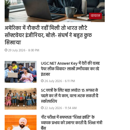
वायरल
अमेरिका में नौकरी नहीं मिली तो भारत लौटे
सॉफ्टवेयर इंजीनियर, बोले- संघर्ष ने बहुत कुछ
सिखाया
29 July 2026 - 8:00 PM
UGC NET Answer Key में देरी की वजह
पेपर लीक विवाद? लाखों उम्मीदवार कर रहे
इंतजार
26 July 2026 - 6:11 PM
SC छात्रों के लिए बड़ा अपडेट! 15 अगस्त से
पहले कर लें ये काम, वरना अटक सकती है
स्कॉलरशिप
22 July 2026 - 11:54 AM
नीट परीक्षा में सफलता “शिक्षा क्रांति” के
व्यापक प्रभाव को उजागर करती है: शिक्षा मंत्री
बैंस