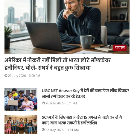
वायरल
अमेरिका में नौकरी नहीं मिली तो भारत लौटे सॉफ्टवेयर
इंजीनियर, बोले- संघर्ष ने बहुत कुछ सिखाया
29 July 2026 - 8:00 PM
UGC NET Answer Key में देरी की वजह पेपर लीक विवाद?
लाखों उम्मीदवार कर रहे इंतजार
26 July 2026 - 6:11 PM
SC छात्रों के लिए बड़ा अपडेट! 15 अगस्त से पहले कर लें ये
काम, वरना अटक सकती है स्कॉलरशिप
22 July 2026 - 11:54 AM