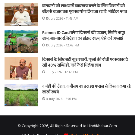
बागवानी को लाभकारी व्यवसाय बनाने के लिए किसानों को
बीज से बाजार तक पूरा सहयोग दिया जा रहा है: मोहिंदर भगत
15 July 2026 - 11:43 AM
Farmers ID Card बनेगा किसानों की पहचान, मिलेंगे भरपूर
लाभ, बार-बार रजिस्ट्रेशन का झंझट खत्म, ऐसे करें अप्लाई
10 July 2026 - 12:42 PM
किसानों के लिए बड़ी खुशखबरी, फूलों की खेती पर सरकार दे
रही 40% सब्सिडी, जानें कैसे मिलेगा लाभ
9 July 2026 - 12:46 PM
न मंडी की टेंशन, न मौसम का डर! इस फसल से किसान कमा रहे
लाखों रुपये
8 July 2026 - 6:07 PM
© Copyright 2026, All Rights Reserved to HindiKhabar.Com