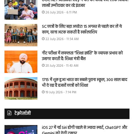
UGC NET Answer Key में देरी की वजह पेपर लीक विवाद?
लाखों उम्मीदवार कर रहे इंतजार
26 July 2026 - 6:11 PM
SC छात्रों के लिए बड़ा अपडेट! 15 अगस्त से पहले कर लें ये
काम, वरना अटक सकती है स्कॉलरशिप
22 July 2026 - 11:54 AM
नीट परीक्षा में सफलता “शिक्षा क्रांति” के व्यापक प्रभाव को
उजागर करती है: शिक्षा मंत्री बैंस
20 July 2026 - 11:43 AM
1715 में शुरू हुआ भारत का सबसे पुराना स्कूल, 300 साल बाद
भी दे रहा है हजारों छात्रों को शिक्षा
19 July 2026 - 7:14 PM
टेक्नोलॉजी
iOS 27 में नई Siri होगी पहले से ज्यादा स्मार्ट, ChatGPT और
Gemini को देगी टक्कर