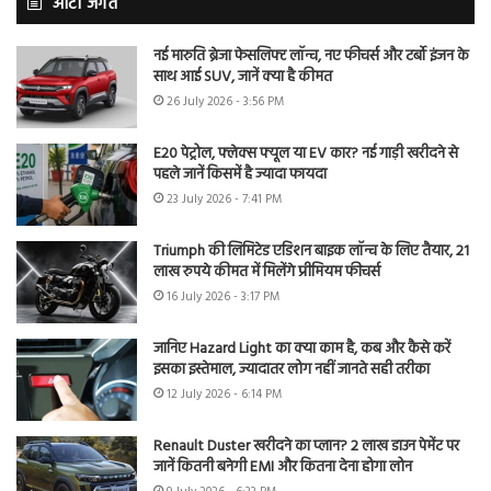
ऑटो जगत
नई मारुति ब्रेजा फेसलिफ्ट लॉन्च, नए फीचर्स और टर्बो इंजन के
साथ आई SUV, जानें क्या है कीमत
26 July 2026 - 3:56 PM
E20 पेट्रोल, फ्लेक्स फ्यूल या EV कार? नई गाड़ी खरीदने से
पहले जानें किसमें है ज्यादा फायदा
23 July 2026 - 7:41 PM
Triumph की लिमिटेड एडिशन बाइक लॉन्च के लिए तैयार, 21
लाख रुपये कीमत में मिलेंगे प्रीमियम फीचर्स
16 July 2026 - 3:17 PM
जानिए Hazard Light का क्या काम है, कब और कैसे करें
इसका इस्तेमाल, ज्यादातर लोग नहीं जानते सही तरीका
12 July 2026 - 6:14 PM
Renault Duster खरीदने का प्लान? 2 लाख डाउन पेमेंट पर
जानें कितनी बनेगी EMI और कितना देना होगा लोन