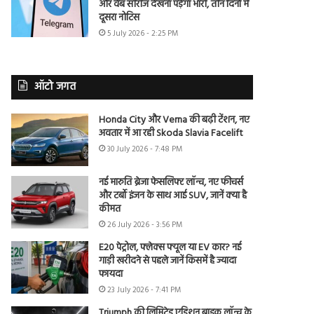
और वेब सीरीज देखना पड़ेगा भारी, तीन दिनों में
दूसरा नोटिस
5 July 2026 - 2:25 PM
ऑटो जगत
Honda City और Verna की बढ़ी टेंशन, नए
अवतार में आ रही Skoda Slavia Facelift
30 July 2026 - 7:48 PM
नई मारुति ब्रेजा फेसलिफ्ट लॉन्च, नए फीचर्स
और टर्बो इंजन के साथ आई SUV, जानें क्या है
कीमत
26 July 2026 - 3:56 PM
E20 पेट्रोल, फ्लेक्स फ्यूल या EV कार? नई
गाड़ी खरीदने से पहले जानें किसमें है ज्यादा
फायदा
23 July 2026 - 7:41 PM
Triumph की लिमिटेड एडिशन बाइक लॉन्च के