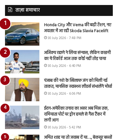
ताज़ा समाचार
Honda City और Verna की बढ़ी टेंशन, नए
अवतार में आ रही Skoda Slavia Facelift
30 July 2026 - 7:48 PM
अजिंक्य रहाणे ने लिया संन्यास, लेकिन कप्तानी
का ये रिकॉर्ड आज तक कोई नहीं तोड़ पाया
30 July 2026 - 6:40 PM
पंजाब की नशे के खिलाफ जंग को मिली नई
ताकत, मानसिक स्वास्थ्य लीडर्स संभालेंगे मोर्चा
30 July 2026 - 6:06 PM
ईरान-अमेरिका तनाव का असर अब मिस्र तक,
दमियाता पोर्ट पर ड्रोन हमले से गैस टैंकर में
लगी आग
30 July 2026 - 5:42 PM
अमित शाह या तो जवाब दें या…., बेकसूर बच्चों