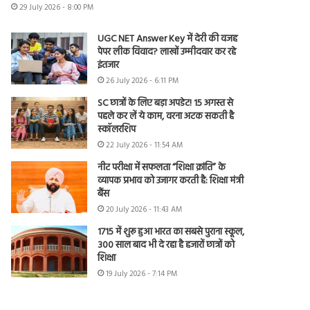
29 July 2026 - 8:00 PM
UGC NET Answer Key में देरी की वजह
पेपर लीक विवाद? लाखों उम्मीदवार कर रहे
इंतजार
26 July 2026 - 6:11 PM
SC छात्रों के लिए बड़ा अपडेट! 15 अगस्त से
पहले कर लें ये काम, वरना अटक सकती है
स्कॉलरशिप
22 July 2026 - 11:54 AM
नीट परीक्षा में सफलता “शिक्षा क्रांति” के
व्यापक प्रभाव को उजागर करती है: शिक्षा मंत्री
बैंस
20 July 2026 - 11:43 AM
1715 में शुरू हुआ भारत का सबसे पुराना स्कूल,
300 साल बाद भी दे रहा है हजारों छात्रों को
शिक्षा
19 July 2026 - 7:14 PM