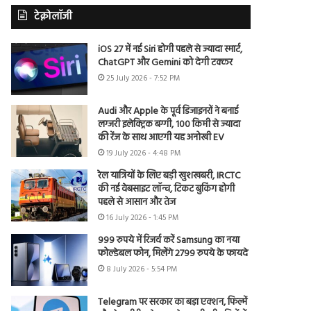
टेक्नोलॉजी
iOS 27 में नई Siri होगी पहले से ज्यादा स्मार्ट,
ChatGPT और Gemini को देगी टक्कर
25 July 2026 - 7:52 PM
Audi और Apple के पूर्व डिजाइनरों ने बनाई
लग्जरी इलेक्ट्रिक बग्गी, 100 किमी से ज्यादा
की रेंज के साथ आएगी यह अनोखी EV
19 July 2026 - 4:48 PM
रेल यात्रियों के लिए बड़ी खुशखबरी, IRCTC
की नई वेबसाइट लॉन्च, टिकट बुकिंग होगी
पहले से आसान और तेज
16 July 2026 - 1:45 PM
999 रुपये में रिजर्व करें Samsung का नया
फोल्डेबल फोन, मिलेंगे 2799 रुपये के फायदे
8 July 2026 - 5:54 PM
Telegram पर सरकार का बड़ा एक्शन, फिल्में