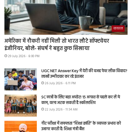
वायरल
अमेरिका में नौकरी नहीं मिली तो भारत लौटे सॉफ्टवेयर
इंजीनियर, बोले- संघर्ष ने बहुत कुछ सिखाया
29 July 2026 - 8:00 PM
UGC NET Answer Key में देरी की वजह पेपर लीक विवाद?
लाखों उम्मीदवार कर रहे इंतजार
26 July 2026 - 6:11 PM
SC छात्रों के लिए बड़ा अपडेट! 15 अगस्त से पहले कर लें ये
काम, वरना अटक सकती है स्कॉलरशिप
22 July 2026 - 11:54 AM
नीट परीक्षा में सफलता “शिक्षा क्रांति” के व्यापक प्रभाव को
उजागर करती है: शिक्षा मंत्री बैंस