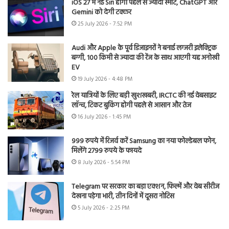
iOS 27 में नई Siri होगी पहले से ज्यादा स्मार्ट, ChatGPT और
Gemini को देगी टक्कर
25 July 2026 - 7:52 PM
Audi और Apple के पूर्व डिजाइनरों ने बनाई लग्जरी इलेक्ट्रिक
बग्गी, 100 किमी से ज्यादा की रेंज के साथ आएगी यह अनोखी
EV
19 July 2026 - 4:48 PM
रेल यात्रियों के लिए बड़ी खुशखबरी, IRCTC की नई वेबसाइट
लॉन्च, टिकट बुकिंग होगी पहले से आसान और तेज
16 July 2026 - 1:45 PM
999 रुपये में रिजर्व करें Samsung का नया फोल्डेबल फोन,
मिलेंगे 2799 रुपये के फायदे
8 July 2026 - 5:54 PM
Telegram पर सरकार का बड़ा एक्शन, फिल्में और वेब सीरीज
देखना पड़ेगा भारी, तीन दिनों में दूसरा नोटिस
5 July 2026 - 2:25 PM