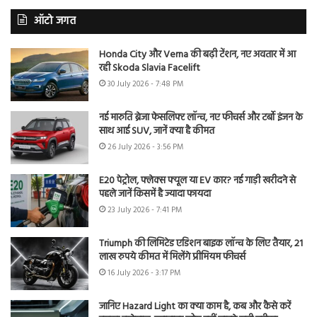
ऑटो जगत
Honda City और Verna की बढ़ी टेंशन, नए अवतार में आ
रही Skoda Slavia Facelift
30 July 2026 - 7:48 PM
नई मारुति ब्रेजा फेसलिफ्ट लॉन्च, नए फीचर्स और टर्बो इंजन के
साथ आई SUV, जानें क्या है कीमत
26 July 2026 - 3:56 PM
E20 पेट्रोल, फ्लेक्स फ्यूल या EV कार? नई गाड़ी खरीदने से
पहले जानें किसमें है ज्यादा फायदा
23 July 2026 - 7:41 PM
Triumph की लिमिटेड एडिशन बाइक लॉन्च के लिए तैयार, 21
लाख रुपये कीमत में मिलेंगे प्रीमियम फीचर्स
16 July 2026 - 3:17 PM
जानिए Hazard Light का क्या काम है, कब और कैसे करें