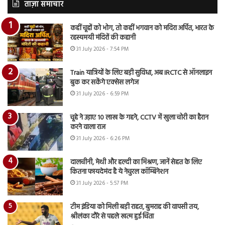
ताज़ा समाचार
कहीं चूहों को भोग, तो कहीं भगवान को मदिरा अर्पित, भारत के
रहस्यमयी मंदिरों की कहानी
31 July 2026 - 7:54 PM
Train यात्रियों के लिए बड़ी सुविधा, अब IRCTC से ऑनलाइन
बुक कर सकेंगे एक्सेस लगेज
31 July 2026 - 6:59 PM
चूहे ने उड़ाए 10 लाख के गहने, CCTV में खुला चोरी का हैरान
करने वाला राज
31 July 2026 - 6:26 PM
दालचीनी, मेथी और हल्दी का मिश्रण, जानें सेहत के लिए
कितना फायदेमंद है ये नेचुरल कॉम्बिनेशन
31 July 2026 - 5:57 PM
टीम इंडिया को मिली बड़ी राहत, बुमराह की वापसी तय,
श्रीलंका दौरे से पहले खत्म हुई चिंता