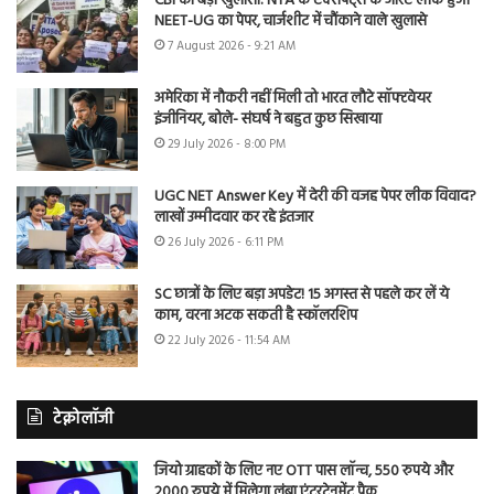
CBI का बड़ा खुलासा: NTA के एक्सपर्ट्स के जरिए लीक हुआ
NEET-UG का पेपर, चार्जशीट में चौंकाने वाले खुलासे
7 August 2026 - 9:21 AM
अमेरिका में नौकरी नहीं मिली तो भारत लौटे सॉफ्टवेयर
इंजीनियर, बोले- संघर्ष ने बहुत कुछ सिखाया
29 July 2026 - 8:00 PM
UGC NET Answer Key में देरी की वजह पेपर लीक विवाद?
लाखों उम्मीदवार कर रहे इंतजार
26 July 2026 - 6:11 PM
SC छात्रों के लिए बड़ा अपडेट! 15 अगस्त से पहले कर लें ये
काम, वरना अटक सकती है स्कॉलरशिप
22 July 2026 - 11:54 AM
टेक्नोलॉजी
जियो ग्राहकों के लिए नए OTT पास लॉन्च, 550 रुपये और
2000 रुपये में मिलेगा लंबा एंटरटेनमेंट पैक