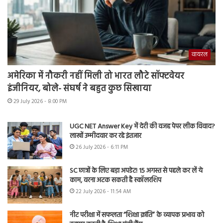
वायरल
अमेरिका में नौकरी नहीं मिली तो भारत लौटे सॉफ्टवेयर
इंजीनियर, बोले- संघर्ष ने बहुत कुछ सिखाया
29 July 2026 - 8:00 PM
UGC NET Answer Key में देरी की वजह पेपर लीक विवाद?
लाखों उम्मीदवार कर रहे इंतजार
26 July 2026 - 6:11 PM
SC छात्रों के लिए बड़ा अपडेट! 15 अगस्त से पहले कर लें ये
काम, वरना अटक सकती है स्कॉलरशिप
22 July 2026 - 11:54 AM
नीट परीक्षा में सफलता “शिक्षा क्रांति” के व्यापक प्रभाव को