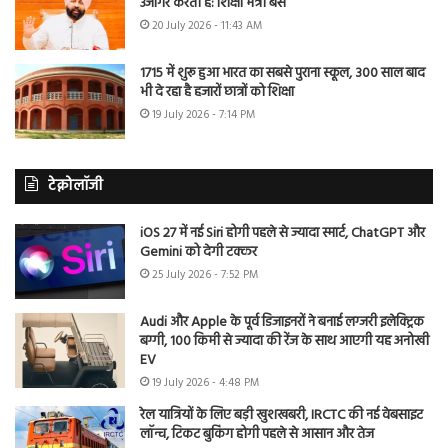
उजागर करती है: शिक्षा मंत्री बैंस
20 July 2026 - 11:43 AM
1715 में शुरू हुआ भारत का सबसे पुराना स्कूल, 300 साल बाद
भी दे रहा है हजारों छात्रों को शिक्षा
19 July 2026 - 7:14 PM
टेक्नोलॉजी
iOS 27 में नई Siri होगी पहले से ज्यादा स्मार्ट, ChatGPT और
Gemini को देगी टक्कर
25 July 2026 - 7:52 PM
Audi और Apple के पूर्व डिजाइनरों ने बनाई लग्जरी इलेक्ट्रिक
बग्गी, 100 किमी से ज्यादा की रेंज के साथ आएगी यह अनोखी
EV
19 July 2026 - 4:48 PM
रेल यात्रियों के लिए बड़ी खुशखबरी, IRCTC की नई वेबसाइट
लॉन्च, टिकट बुकिंग होगी पहले से आसान और तेज