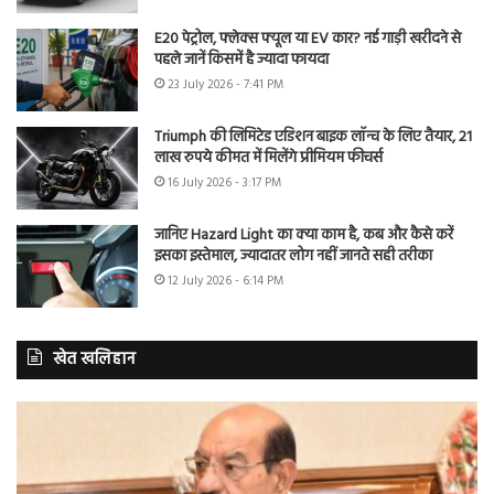
E20 पेट्रोल, फ्लेक्स फ्यूल या EV कार? नई गाड़ी खरीदने से
पहले जानें किसमें है ज्यादा फायदा
23 July 2026 - 7:41 PM
Triumph की लिमिटेड एडिशन बाइक लॉन्च के लिए तैयार, 21
लाख रुपये कीमत में मिलेंगे प्रीमियम फीचर्स
16 July 2026 - 3:17 PM
जानिए Hazard Light का क्या काम है, कब और कैसे करें
इसका इस्तेमाल, ज्यादातर लोग नहीं जानते सही तरीका
12 July 2026 - 6:14 PM
खेत खलिहान