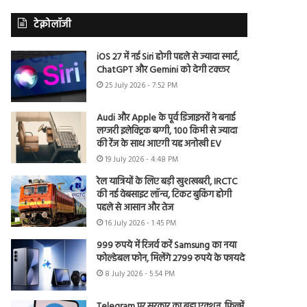
टेक्नोलॉजी
iOS 27 में नई Siri होगी पहले से ज्यादा स्मार्ट,
ChatGPT और Gemini को देगी टक्कर
25 July 2026 - 7:52 PM
Audi और Apple के पूर्व डिजाइनरों ने बनाई
लग्जरी इलेक्ट्रिक बग्गी, 100 किमी से ज्यादा
की रेंज के साथ आएगी यह अनोखी EV
19 July 2026 - 4:48 PM
रेल यात्रियों के लिए बड़ी खुशखबरी, IRCTC
की नई वेबसाइट लॉन्च, टिकट बुकिंग होगी
पहले से आसान और तेज
16 July 2026 - 1:45 PM
999 रुपये में रिजर्व करें Samsung का नया
फोल्डेबल फोन, मिलेंगे 2799 रुपये के फायदे
8 July 2026 - 5:54 PM
Telegram पर सरकार का बड़ा एक्शन, फिल्में