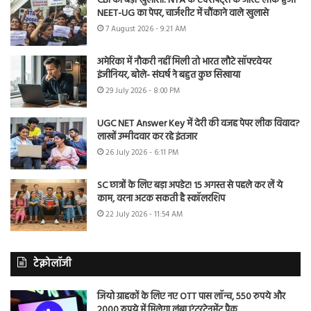
CBI का बड़ा खुलासा: NTA के एक्सपर्ट्स के जरिए लीक हुआ
NEET-UG का पेपर, चार्जशीट में चौंकाने वाले खुलासे
7 August 2026 - 9:21 AM
अमेरिका में नौकरी नहीं मिली तो भारत लौटे सॉफ्टवेयर
इंजीनियर, बोले- संघर्ष ने बहुत कुछ सिखाया
29 July 2026 - 8:00 PM
UGC NET Answer Key में देरी की वजह पेपर लीक विवाद?
लाखों उम्मीदवार कर रहे इंतजार
26 July 2026 - 6:11 PM
SC छात्रों के लिए बड़ा अपडेट! 15 अगस्त से पहले कर लें ये
काम, वरना अटक सकती है स्कॉलरशिप
22 July 2026 - 11:54 AM
टेक्नोलॉजी
जियो ग्राहकों के लिए नए OTT पास लॉन्च, 550 रुपये और
2000 रुपये में मिलेगा लंबा एंटरटेनमेंट पैक