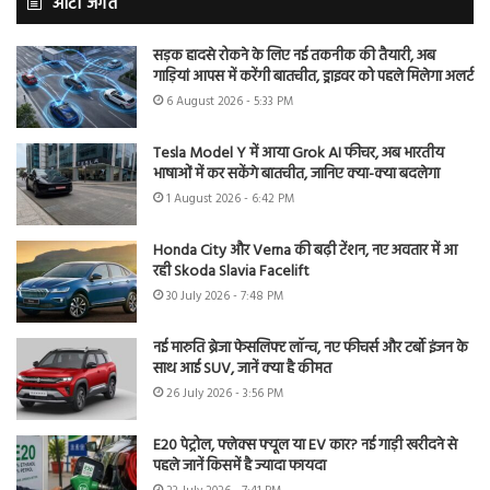
ऑटो जगत
सड़क हादसे रोकने के लिए नई तकनीक की तैयारी, अब
गाड़ियां आपस में करेंगी बातचीत, ड्राइवर को पहले मिलेगा अलर्ट
6 August 2026 - 5:33 PM
Tesla Model Y में आया Grok AI फीचर, अब भारतीय
भाषाओं में कर सकेंगे बातचीत, जानिए क्या-क्या बदलेगा
1 August 2026 - 6:42 PM
Honda City और Verna की बढ़ी टेंशन, नए अवतार में आ
रही Skoda Slavia Facelift
30 July 2026 - 7:48 PM
नई मारुति ब्रेजा फेसलिफ्ट लॉन्च, नए फीचर्स और टर्बो इंजन के
साथ आई SUV, जानें क्या है कीमत
26 July 2026 - 3:56 PM
E20 पेट्रोल, फ्लेक्स फ्यूल या EV कार? नई गाड़ी खरीदने से
पहले जानें किसमें है ज्यादा फायदा