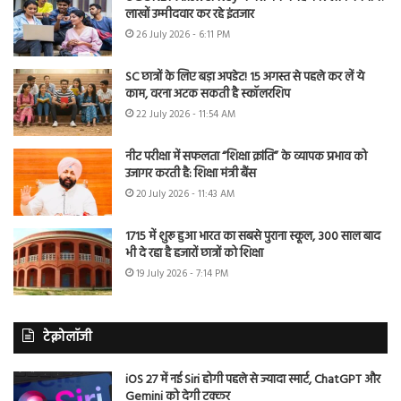
लाखों उम्मीदवार कर रहे इंतजार
26 July 2026 - 6:11 PM
SC छात्रों के लिए बड़ा अपडेट! 15 अगस्त से पहले कर लें ये
काम, वरना अटक सकती है स्कॉलरशिप
22 July 2026 - 11:54 AM
नीट परीक्षा में सफलता “शिक्षा क्रांति” के व्यापक प्रभाव को
उजागर करती है: शिक्षा मंत्री बैंस
20 July 2026 - 11:43 AM
1715 में शुरू हुआ भारत का सबसे पुराना स्कूल, 300 साल बाद
भी दे रहा है हजारों छात्रों को शिक्षा
19 July 2026 - 7:14 PM
टेक्नोलॉजी
iOS 27 में नई Siri होगी पहले से ज्यादा स्मार्ट, ChatGPT और
Gemini को देगी टक्कर