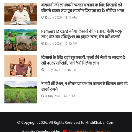
बागवानी को लाभकारी व्यवसाय बनाने के लिए किसानों को
बीज से बाजार तक पूरा सहयोग दिया जा रहा है: मोहिंदर भगत
15 July 2026 - 11:43 AM
Farmers ID Card बनेगा किसानों की पहचान, मिलेंगे भरपूर
लाभ, बार-बार रजिस्ट्रेशन का झंझट खत्म, ऐसे करें अप्लाई
10 July 2026 - 12:42 PM
किसानों के लिए बड़ी खुशखबरी, फूलों की खेती पर सरकार दे
रही 40% सब्सिडी, जानें कैसे मिलेगा लाभ
9 July 2026 - 12:46 PM
न मंडी की टेंशन, न मौसम का डर! इस फसल से किसान कमा रहे
लाखों रुपये
8 July 2026 - 6:07 PM
© Copyright 2026, All Rights Reserved to HindiKhabar.Com