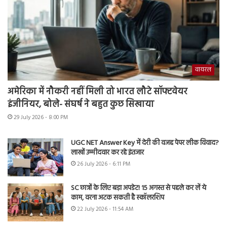
वायरल
अमेरिका में नौकरी नहीं मिली तो भारत लौटे सॉफ्टवेयर
इंजीनियर, बोले- संघर्ष ने बहुत कुछ सिखाया
29 July 2026 - 8:00 PM
UGC NET Answer Key में देरी की वजह पेपर लीक विवाद?
लाखों उम्मीदवार कर रहे इंतजार
26 July 2026 - 6:11 PM
SC छात्रों के लिए बड़ा अपडेट! 15 अगस्त से पहले कर लें ये
काम, वरना अटक सकती है स्कॉलरशिप
22 July 2026 - 11:54 AM