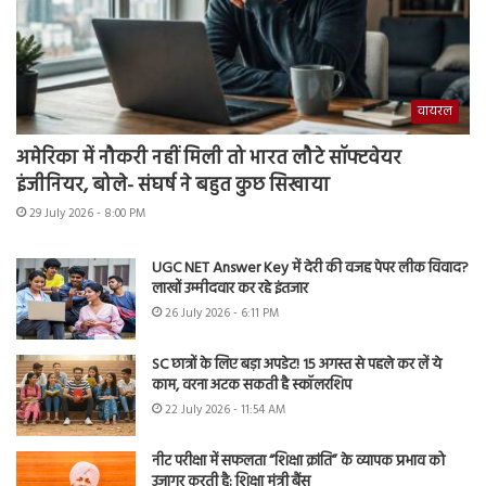
वायरल
अमेरिका में नौकरी नहीं मिली तो भारत लौटे सॉफ्टवेयर
इंजीनियर, बोले- संघर्ष ने बहुत कुछ सिखाया
29 July 2026 - 8:00 PM
UGC NET Answer Key में देरी की वजह पेपर लीक विवाद?
लाखों उम्मीदवार कर रहे इंतजार
26 July 2026 - 6:11 PM
SC छात्रों के लिए बड़ा अपडेट! 15 अगस्त से पहले कर लें ये
काम, वरना अटक सकती है स्कॉलरशिप
22 July 2026 - 11:54 AM
नीट परीक्षा में सफलता “शिक्षा क्रांति” के व्यापक प्रभाव को
उजागर करती है: शिक्षा मंत्री बैंस