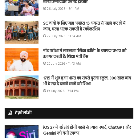
लाखों उम्मीदवार कर रहे इंतजार
26 July 2026 - 6:11 PM
SC छात्रों के लिए बड़ा अपडेट! 15 अगस्त से पहले कर लें ये
काम, वरना अटक सकती है स्कॉलरशिप
22 July 2026 - 11:54 AM
नीट परीक्षा में सफलता “शिक्षा क्रांति” के व्यापक प्रभाव को
उजागर करती है: शिक्षा मंत्री बैंस
20 July 2026 - 11:43 AM
1715 में शुरू हुआ भारत का सबसे पुराना स्कूल, 300 साल बाद
भी दे रहा है हजारों छात्रों को शिक्षा
19 July 2026 - 7:14 PM
टेक्नोलॉजी
iOS 27 में नई Siri होगी पहले से ज्यादा स्मार्ट, ChatGPT और
Gemini को देगी टक्कर