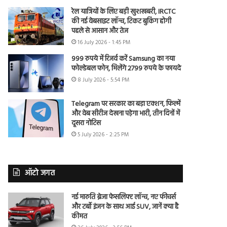
रेल यात्रियों के लिए बड़ी खुशखबरी, IRCTC
की नई वेबसाइट लॉन्च, टिकट बुकिंग होगी
पहले से आसान और तेज
16 July 2026 - 1:45 PM
999 रुपये में रिजर्व करें Samsung का नया
फोल्डेबल फोन, मिलेंगे 2799 रुपये के फायदे
8 July 2026 - 5:54 PM
Telegram पर सरकार का बड़ा एक्शन, फिल्में
और वेब सीरीज देखना पड़ेगा भारी, तीन दिनों में
दूसरा नोटिस
5 July 2026 - 2:25 PM
ऑटो जगत
नई मारुति ब्रेजा फेसलिफ्ट लॉन्च, नए फीचर्स
और टर्बो इंजन के साथ आई SUV, जानें क्या है
कीमत