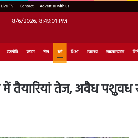
Live TV
Contact
Advertise with us
8/6/2026, 8:49:02 PM
राजनीति
क्राइम
खेल
धर्म
शिक्षा
स्वास्थ्य
लाइफ़स्टाइल
सिन
ें तैयारियां तेज, अवैध पशुवध