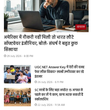
वायरल
अमेरिका में नौकरी नहीं मिली तो भारत लौटे
सॉफ्टवेयर इंजीनियर, बोले- संघर्ष ने बहुत कुछ
सिखाया
29 July 2026 - 8:00 PM
UGC NET Answer Key में देरी की वजह
पेपर लीक विवाद? लाखों उम्मीदवार कर रहे
इंतजार
26 July 2026 - 6:11 PM
SC छात्रों के लिए बड़ा अपडेट! 15 अगस्त से
पहले कर लें ये काम, वरना अटक सकती है
स्कॉलरशिप
22 July 2026 - 11:54 AM