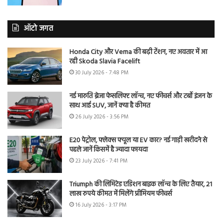
ऑटो जगत
Honda City और Verna की बढ़ी टेंशन, नए अवतार में आ
रही Skoda Slavia Facelift
30 July 2026 - 7:48 PM
नई मारुति ब्रेजा फेसलिफ्ट लॉन्च, नए फीचर्स और टर्बो इंजन के
साथ आई SUV, जानें क्या है कीमत
26 July 2026 - 3:56 PM
E20 पेट्रोल, फ्लेक्स फ्यूल या EV कार? नई गाड़ी खरीदने से
पहले जानें किसमें है ज्यादा फायदा
23 July 2026 - 7:41 PM
Triumph की लिमिटेड एडिशन बाइक लॉन्च के लिए तैयार, 21
लाख रुपये कीमत में मिलेंगे प्रीमियम फीचर्स
16 July 2026 - 3:17 PM