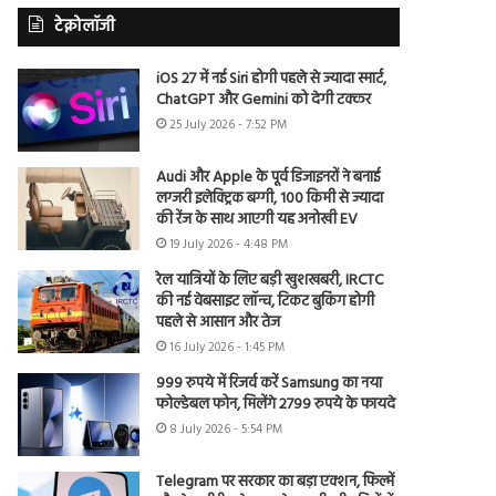
टेक्नोलॉजी
iOS 27 में नई Siri होगी पहले से ज्यादा स्मार्ट,
ChatGPT और Gemini को देगी टक्कर
25 July 2026 - 7:52 PM
Audi और Apple के पूर्व डिजाइनरों ने बनाई
लग्जरी इलेक्ट्रिक बग्गी, 100 किमी से ज्यादा
की रेंज के साथ आएगी यह अनोखी EV
19 July 2026 - 4:48 PM
रेल यात्रियों के लिए बड़ी खुशखबरी, IRCTC
की नई वेबसाइट लॉन्च, टिकट बुकिंग होगी
पहले से आसान और तेज
16 July 2026 - 1:45 PM
999 रुपये में रिजर्व करें Samsung का नया
फोल्डेबल फोन, मिलेंगे 2799 रुपये के फायदे
8 July 2026 - 5:54 PM
Telegram पर सरकार का बड़ा एक्शन, फिल्में