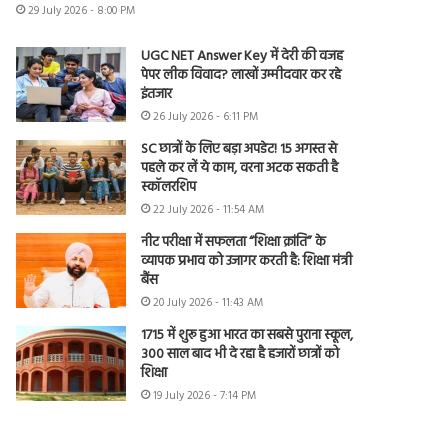
29 July 2026 - 8:00 PM
UGC NET Answer Key में देरी की वजह
पेपर लीक विवाद? लाखों उम्मीदवार कर रहे
इंतजार
26 July 2026 - 6:11 PM
SC छात्रों के लिए बड़ा अपडेट! 15 अगस्त से
पहले कर लें ये काम, वरना अटक सकती है
स्कॉलरशिप
22 July 2026 - 11:54 AM
नीट परीक्षा में सफलता “शिक्षा क्रांति” के
व्यापक प्रभाव को उजागर करती है: शिक्षा मंत्री
बैंस
20 July 2026 - 11:43 AM
1715 में शुरू हुआ भारत का सबसे पुराना स्कूल,
300 साल बाद भी दे रहा है हजारों छात्रों को
शिक्षा
19 July 2026 - 7:14 PM