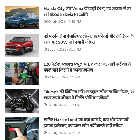
Honda City और Verna की बढ़ी टेंशन, नए अवतार में आ
रही Skoda Slavia Facelift
30 July 2026 - 7:48 PM
नई मारुति ब्रेजा फेसलिफ्ट लॉन्च, नए फीचर्स और टर्बो इंजन के
साथ आई SUV, जानें क्या है कीमत
26 July 2026 - 3:56 PM
E20 पेट्रोल, फ्लेक्स फ्यूल या EV कार? नई गाड़ी खरीदने से
पहले जानें किसमें है ज्यादा फायदा
23 July 2026 - 7:41 PM
Triumph की लिमिटेड एडिशन बाइक लॉन्च के लिए तैयार, 21
लाख रुपये कीमत में मिलेंगे प्रीमियम फीचर्स
16 July 2026 - 3:17 PM
जानिए Hazard Light का क्या काम है, कब और कैसे करें
इसका इस्तेमाल, ज्यादातर लोग नहीं जानते सही तरीका
12 July 2026 - 6:14 PM