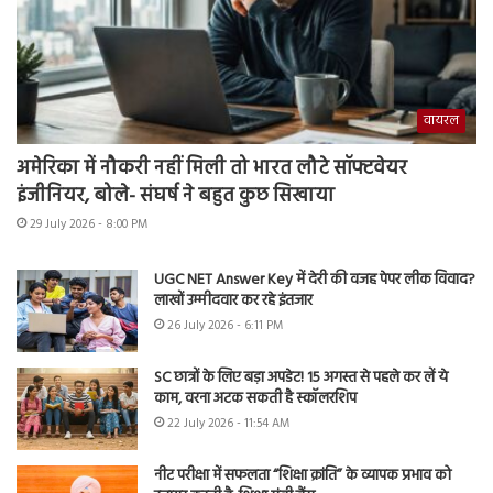
वायरल
अमेरिका में नौकरी नहीं मिली तो भारत लौटे सॉफ्टवेयर
इंजीनियर, बोले- संघर्ष ने बहुत कुछ सिखाया
29 July 2026 - 8:00 PM
UGC NET Answer Key में देरी की वजह पेपर लीक विवाद?
लाखों उम्मीदवार कर रहे इंतजार
26 July 2026 - 6:11 PM
SC छात्रों के लिए बड़ा अपडेट! 15 अगस्त से पहले कर लें ये
काम, वरना अटक सकती है स्कॉलरशिप
22 July 2026 - 11:54 AM
नीट परीक्षा में सफलता “शिक्षा क्रांति” के व्यापक प्रभाव को