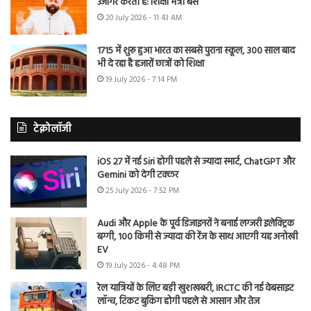
उजागर करती है: शिक्षा मंत्री बैंस
20 July 2026 - 11:43 AM
1715 में शुरू हुआ भारत का सबसे पुराना स्कूल, 300 साल बाद
भी दे रहा है हजारों छात्रों को शिक्षा
19 July 2026 - 7:14 PM
टेक्नोलॉजी
iOS 27 में नई Siri होगी पहले से ज्यादा स्मार्ट, ChatGPT और
Gemini को देगी टक्कर
25 July 2026 - 7:52 PM
Audi और Apple के पूर्व डिजाइनरों ने बनाई लग्जरी इलेक्ट्रिक
बग्गी, 100 किमी से ज्यादा की रेंज के साथ आएगी यह अनोखी
EV
19 July 2026 - 4:48 PM
रेल यात्रियों के लिए बड़ी खुशखबरी, IRCTC की नई वेबसाइट
लॉन्च, टिकट बुकिंग होगी पहले से आसान और तेज