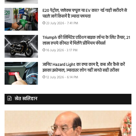
E20 पेट्रोल, फ्लेक्स फ्यूल या EV कार? नई गाड़ी खरीदने से
पहले जानें किसमें है ज्यादा फायदा
23 July 2026 - 7:41 PM
Triumph की लिमिटेड एडिशन बाइक लॉन्च के लिए तैयार, 21
लाख रुपये कीमत में मिलेंगे प्रीमियम फीचर्स
16 July 2026 - 3:17 PM
जानिए Hazard Light का क्या काम है, कब और कैसे करें
इसका इस्तेमाल, ज्यादातर लोग नहीं जानते सही तरीका
12 July 2026 - 6:14 PM
खेत खलिहान