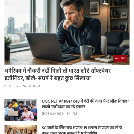
वायरल
अमेरिका में नौकरी नहीं मिली तो भारत लौटे सॉफ्टवेयर
इंजीनियर, बोले- संघर्ष ने बहुत कुछ सिखाया
29 July 2026 - 8:00 PM
UGC NET Answer Key में देरी की वजह पेपर लीक विवाद?
लाखों उम्मीदवार कर रहे इंतजार
26 July 2026 - 6:11 PM
SC छात्रों के लिए बड़ा अपडेट! 15 अगस्त से पहले कर लें ये
काम, वरना अटक सकती है स्कॉलरशिप