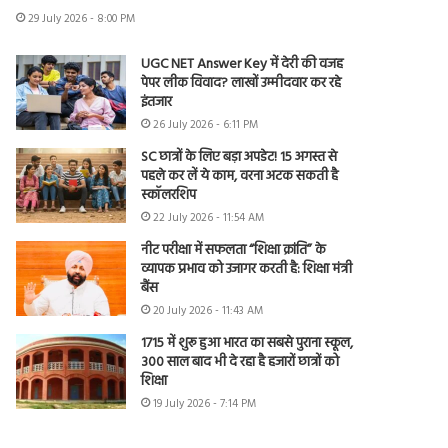
29 July 2026 - 8:00 PM
UGC NET Answer Key में देरी की वजह
पेपर लीक विवाद? लाखों उम्मीदवार कर रहे
इंतजार
26 July 2026 - 6:11 PM
SC छात्रों के लिए बड़ा अपडेट! 15 अगस्त से
पहले कर लें ये काम, वरना अटक सकती है
स्कॉलरशिप
22 July 2026 - 11:54 AM
नीट परीक्षा में सफलता “शिक्षा क्रांति” के
व्यापक प्रभाव को उजागर करती है: शिक्षा मंत्री
बैंस
20 July 2026 - 11:43 AM
1715 में शुरू हुआ भारत का सबसे पुराना स्कूल,
300 साल बाद भी दे रहा है हजारों छात्रों को
शिक्षा
19 July 2026 - 7:14 PM