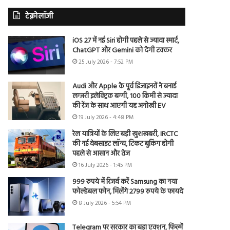
टेक्नोलॉजी
iOS 27 में नई Siri होगी पहले से ज्यादा स्मार्ट,
ChatGPT और Gemini को देगी टक्कर
25 July 2026 - 7:52 PM
Audi और Apple के पूर्व डिजाइनरों ने बनाई
लग्जरी इलेक्ट्रिक बग्गी, 100 किमी से ज्यादा
की रेंज के साथ आएगी यह अनोखी EV
19 July 2026 - 4:48 PM
रेल यात्रियों के लिए बड़ी खुशखबरी, IRCTC
की नई वेबसाइट लॉन्च, टिकट बुकिंग होगी
पहले से आसान और तेज
16 July 2026 - 1:45 PM
999 रुपये में रिजर्व करें Samsung का नया
फोल्डेबल फोन, मिलेंगे 2799 रुपये के फायदे
8 July 2026 - 5:54 PM
Telegram पर सरकार का बड़ा एक्शन, फिल्में