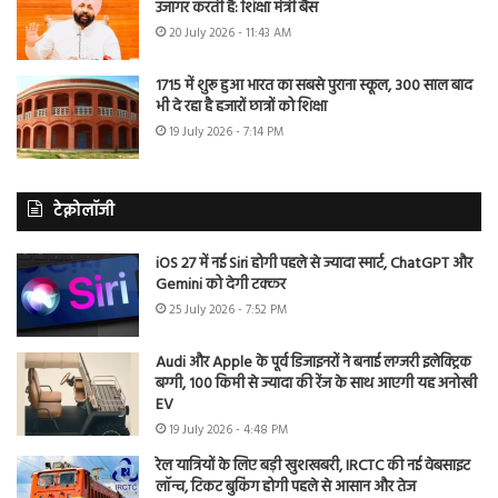
उजागर करती है: शिक्षा मंत्री बैंस
20 July 2026 - 11:43 AM
1715 में शुरू हुआ भारत का सबसे पुराना स्कूल, 300 साल बाद
भी दे रहा है हजारों छात्रों को शिक्षा
19 July 2026 - 7:14 PM
टेक्नोलॉजी
iOS 27 में नई Siri होगी पहले से ज्यादा स्मार्ट, ChatGPT और
Gemini को देगी टक्कर
25 July 2026 - 7:52 PM
Audi और Apple के पूर्व डिजाइनरों ने बनाई लग्जरी इलेक्ट्रिक
बग्गी, 100 किमी से ज्यादा की रेंज के साथ आएगी यह अनोखी
EV
19 July 2026 - 4:48 PM
रेल यात्रियों के लिए बड़ी खुशखबरी, IRCTC की नई वेबसाइट
लॉन्च, टिकट बुकिंग होगी पहले से आसान और तेज