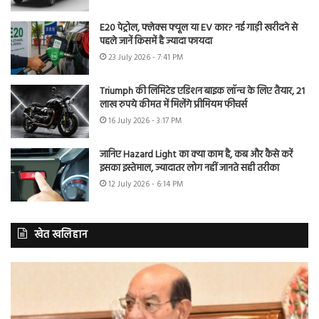
E20 पेट्रोल, फ्लेक्स फ्यूल या EV कार? नई गाड़ी खरीदने से
पहले जानें किसमें है ज्यादा फायदा
23 July 2026 - 7:41 PM
Triumph की लिमिटेड एडिशन बाइक लॉन्च के लिए तैयार, 21
लाख रुपये कीमत में मिलेंगे प्रीमियम फीचर्स
16 July 2026 - 3:17 PM
जानिए Hazard Light का क्या काम है, कब और कैसे करें
इसका इस्तेमाल, ज्यादातर लोग नहीं जानते सही तरीका
12 July 2026 - 6:14 PM
खेत खलिहान