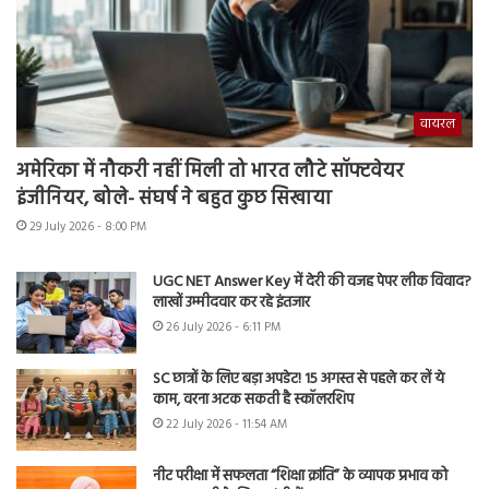
वायरल
अमेरिका में नौकरी नहीं मिली तो भारत लौटे सॉफ्टवेयर
इंजीनियर, बोले- संघर्ष ने बहुत कुछ सिखाया
29 July 2026 - 8:00 PM
UGC NET Answer Key में देरी की वजह पेपर लीक विवाद?
लाखों उम्मीदवार कर रहे इंतजार
26 July 2026 - 6:11 PM
SC छात्रों के लिए बड़ा अपडेट! 15 अगस्त से पहले कर लें ये
काम, वरना अटक सकती है स्कॉलरशिप
22 July 2026 - 11:54 AM
नीट परीक्षा में सफलता “शिक्षा क्रांति” के व्यापक प्रभाव को