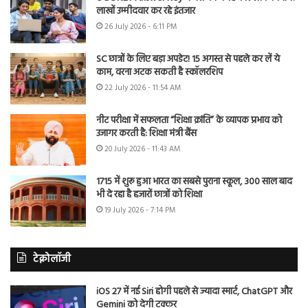
लाखों उम्मीदवार कर रहे इंतजार
26 July 2026 - 6:11 PM
SC छात्रों के लिए बड़ा अपडेट! 15 अगस्त से पहले कर लें ये
काम, वरना अटक सकती है स्कॉलरशिप
22 July 2026 - 11:54 AM
नीट परीक्षा में सफलता “शिक्षा क्रांति” के व्यापक प्रभाव को
उजागर करती है: शिक्षा मंत्री बैंस
20 July 2026 - 11:43 AM
1715 में शुरू हुआ भारत का सबसे पुराना स्कूल, 300 साल बाद
भी दे रहा है हजारों छात्रों को शिक्षा
19 July 2026 - 7:14 PM
टेक्नोलॉजी
iOS 27 में नई Siri होगी पहले से ज्यादा स्मार्ट, ChatGPT और
Gemini को देगी टक्कर