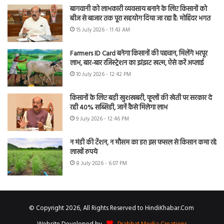
बागवानी को लाभकारी व्यवसाय बनाने के लिए किसानों को
बीज से बाजार तक पूरा सहयोग दिया जा रहा है: मोहिंदर भगत
15 July 2026 - 11:43 AM
Farmers ID Card बनेगा किसानों की पहचान, मिलेंगे भरपूर
लाभ, बार-बार रजिस्ट्रेशन का झंझट खत्म, ऐसे करें अप्लाई
10 July 2026 - 12:42 PM
किसानों के लिए बड़ी खुशखबरी, फूलों की खेती पर सरकार दे
रही 40% सब्सिडी, जानें कैसे मिलेगा लाभ
9 July 2026 - 12:46 PM
न मंडी की टेंशन, न मौसम का डर! इस फसल से किसान कमा रहे
लाखों रुपये
8 July 2026 - 6:07 PM
© Copyright 2026, All Rights Reserved to HindiKhabar.Com