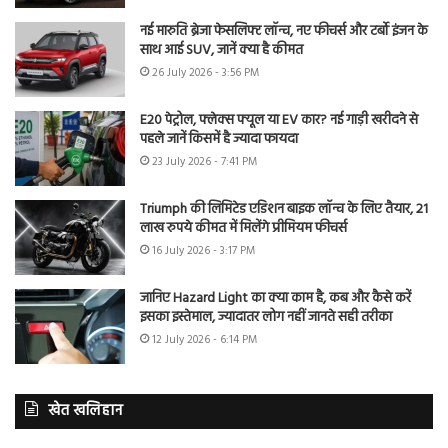
नई मारुति ब्रेजा फेसलिफ्ट लॉन्च, नए फीचर्स और टर्बो इंजन के
साथ आई SUV, जानें क्या है कीमत
26 July 2026 - 3:56 PM
E20 पेट्रोल, फ्लेक्स फ्यूल या EV कार? नई गाड़ी खरीदने से
पहले जानें किसमें है ज्यादा फायदा
23 July 2026 - 7:41 PM
Triumph की लिमिटेड एडिशन बाइक लॉन्च के लिए तैयार, 21
लाख रुपये कीमत में मिलेंगे प्रीमियम फीचर्स
16 July 2026 - 3:17 PM
जानिए Hazard Light का क्या काम है, कब और कैसे करें
इसका इस्तेमाल, ज्यादातर लोग नहीं जानते सही तरीका
12 July 2026 - 6:14 PM
खेत खलिहान