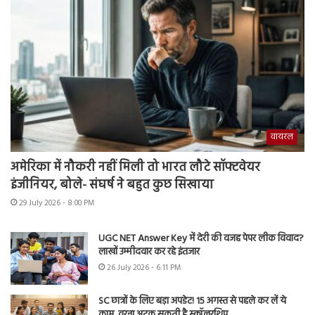
वायरल
अमेरिका में नौकरी नहीं मिली तो भारत लौटे सॉफ्टवेयर
इंजीनियर, बोले- संघर्ष ने बहुत कुछ सिखाया
29 July 2026 - 8:00 PM
UGC NET Answer Key में देरी की वजह पेपर लीक विवाद?
लाखों उम्मीदवार कर रहे इंतजार
26 July 2026 - 6:11 PM
SC छात्रों के लिए बड़ा अपडेट! 15 अगस्त से पहले कर लें ये
काम, वरना अटक सकती है स्कॉलरशिप