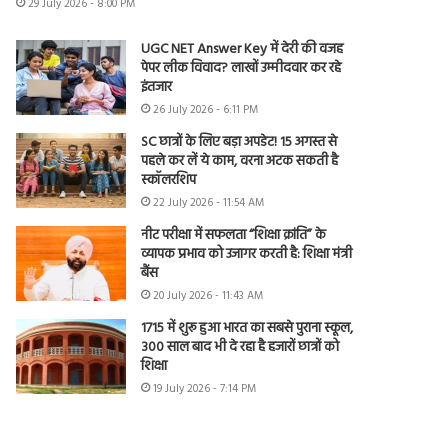
29 July 2026 - 8:00 PM
UGC NET Answer Key में देरी की वजह
पेपर लीक विवाद? लाखों उम्मीदवार कर रहे
इंतजार
26 July 2026 - 6:11 PM
SC छात्रों के लिए बड़ा अपडेट! 15 अगस्त से
पहले कर लें ये काम, वरना अटक सकती है
स्कॉलरशिप
22 July 2026 - 11:54 AM
नीट परीक्षा में सफलता “शिक्षा क्रांति” के
व्यापक प्रभाव को उजागर करती है: शिक्षा मंत्री
बैंस
20 July 2026 - 11:43 AM
1715 में शुरू हुआ भारत का सबसे पुराना स्कूल,
300 साल बाद भी दे रहा है हजारों छात्रों को
शिक्षा
19 July 2026 - 7:14 PM