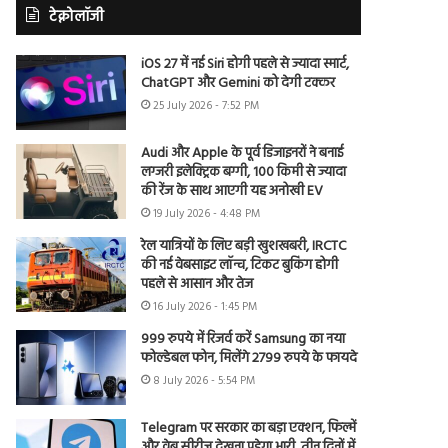
टेक्नोलॉजी
iOS 27 में नई Siri होगी पहले से ज्यादा स्मार्ट,
ChatGPT और Gemini को देगी टक्कर
25 July 2026 - 7:52 PM
Audi और Apple के पूर्व डिजाइनरों ने बनाई
लग्जरी इलेक्ट्रिक बग्गी, 100 किमी से ज्यादा
की रेंज के साथ आएगी यह अनोखी EV
19 July 2026 - 4:48 PM
रेल यात्रियों के लिए बड़ी खुशखबरी, IRCTC
की नई वेबसाइट लॉन्च, टिकट बुकिंग होगी
पहले से आसान और तेज
16 July 2026 - 1:45 PM
999 रुपये में रिजर्व करें Samsung का नया
फोल्डेबल फोन, मिलेंगे 2799 रुपये के फायदे
8 July 2026 - 5:54 PM
Telegram पर सरकार का बड़ा एक्शन, फिल्में
और वेब सीरीज देखना पड़ेगा भारी, तीन दिनों में