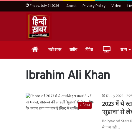
Friday, July 31 2026
About
Privacy Policy
Video
Li
Home
Live
बड़ी ख़बर
राष्ट्रीय
विदेश
राज्य
TV
Ibrahim Ali Khan
17 July 2023 - 2:
2023 में ये 
मनोरंजन
‘सुहाना’ से 
Bollywood Stars Kid D
से कम नहीं…