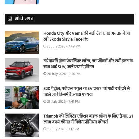
ऑटो जगत
Honda City और Verna की बढ़ी टेंशन, नए अवतार में आ
रही Skoda Slavia Facelift
30 July 2026 - 7:48 PM
नई मारुति ब्रेजा फेसलिफ्ट लॉन्च, नए फीचर्स और टर्बो इंजन के
साथ आई SUV, जानें क्या है कीमत
26 July 2026 - 3:56 PM
E20 पेट्रोल, फ्लेक्स फ्यूल या EV कार? नई गाड़ी खरीदने से
पहले जानें किसमें है ज्यादा फायदा
23 July 2026 - 7:41 PM
Triumph की लिमिटेड एडिशन बाइक लॉन्च के लिए तैयार, 21
लाख रुपये कीमत में मिलेंगे प्रीमियम फीचर्स
16 July 2026 - 3:17 PM