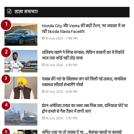
ताज़ा समाचार
Honda City और Verna की बढ़ी टेंशन, नए अवतार में आ
रही Skoda Slavia Facelift
30 July 2026 - 7:48 PM
अजिंक्य रहाणे ने लिया संन्यास, लेकिन कप्तानी का ये रिकॉर्ड
आज तक कोई नहीं तोड़ पाया
30 July 2026 - 6:40 PM
पंजाब की नशे के खिलाफ जंग को मिली नई ताकत, मानसिक
स्वास्थ्य लीडर्स संभालेंगे मोर्चा
30 July 2026 - 6:06 PM
ईरान-अमेरिका तनाव का असर अब मिस्र तक, दमियाता पोर्ट पर
ड्रोन हमले से गैस टैंकर में लगी आग
30 July 2026 - 5:42 PM
अमित शाह या तो जवाब दें या…., बेकसूर बच्चों पर बरसाई