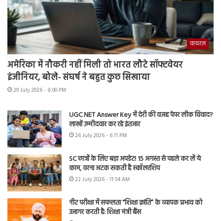
वायरल
अमेरिका में नौकरी नहीं मिली तो भारत लौटे सॉफ्टवेयर
इंजीनियर, बोले- संघर्ष ने बहुत कुछ सिखाया
29 July 2026 - 8:00 PM
UGC NET Answer Key में देरी की वजह पेपर लीक विवाद?
लाखों उम्मीदवार कर रहे इंतजार
26 July 2026 - 6:11 PM
SC छात्रों के लिए बड़ा अपडेट! 15 अगस्त से पहले कर लें ये
काम, वरना अटक सकती है स्कॉलरशिप
22 July 2026 - 11:54 AM
नीट परीक्षा में सफलता “शिक्षा क्रांति” के व्यापक प्रभाव को
उजागर करती है: शिक्षा मंत्री बैंस