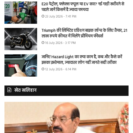
E20 पेट्रोल, फ्लेक्स फ्यूल या EV कार? नई गाड़ी खरीदने से
पहले जानें किसमें है ज्यादा फायदा
23 July 2026 - 7:41 PM
Triumph की लिमिटेड एडिशन बाइक लॉन्च के लिए तैयार, 21
लाख रुपये कीमत में मिलेंगे प्रीमियम फीचर्स
16 July 2026 - 3:17 PM
जानिए Hazard Light का क्या काम है, कब और कैसे करें
इसका इस्तेमाल, ज्यादातर लोग नहीं जानते सही तरीका
12 July 2026 - 6:14 PM
खेत खलिहान