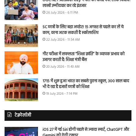
UGC NET Answer Key में देरी की वजह पेपर लीक विवाद?
लाखों उम्मीदवार कर रहे इंतजार
26 July 2026 - 6:11 PM
SC छात्रों के लिए बड़ा अपडेट! 15 अगस्त से पहले कर लें ये
काम, वरना अटक सकती है स्कॉलरशिप
22 July 2026 - 11:54 AM
नीट परीक्षा में सफलता “शिक्षा क्रांति” के व्यापक प्रभाव को
उजागर करती है: शिक्षा मंत्री बैंस
20 July 2026 - 11:43 AM
1715 में शुरू हुआ भारत का सबसे पुराना स्कूल, 300 साल बाद
भी दे रहा है हजारों छात्रों को शिक्षा
19 July 2026 - 7:14 PM
टेक्नोलॉजी
iOS 27 में नई Siri होगी पहले से ज्यादा स्मार्ट, ChatGPT और
Gemini को देगी टक्कर