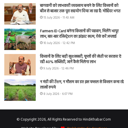
बागवानी को लाभकारी व्यवसाय बनाने के लिए किसानों को
बीज से बाजार तक पूरा सहयोग दिया जा रहा है: मोहिंदर भगत
15 July 2026 - 11:43 AM
Farmers ID Card बनेगा किसानों की पहचान, मिलेंगे भरपूर
लाभ, बार-बार रजिस्ट्रेशन का झंझट खत्म, ऐसे करें अप्लाई
10 July 2026 - 12:42 PM
किसानों के लिए बड़ी खुशखबरी, फूलों की खेती पर सरकार दे
रही 40% सब्सिडी, जानें कैसे मिलेगा लाभ
9 July 2026 - 12:46 PM
न मंडी की टेंशन, न मौसम का डर! इस फसल से किसान कमा रहे
लाखों रुपये
8 July 2026 - 6:07 PM
© Copyright 2026, All Rights Reserved to HindiKhabar.Com