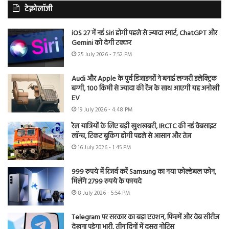
टेक्नोलॉजी
iOS 27 में नई Siri होगी पहले से ज्यादा स्मार्ट, ChatGPT और
Gemini को देगी टक्कर
25 July 2026 - 7:52 PM
Audi और Apple के पूर्व डिजाइनरों ने बनाई लग्जरी इलेक्ट्रिक
बग्गी, 100 किमी से ज्यादा की रेंज के साथ आएगी यह अनोखी
EV
19 July 2026 - 4:48 PM
रेल यात्रियों के लिए बड़ी खुशखबरी, IRCTC की नई वेबसाइट
लॉन्च, टिकट बुकिंग होगी पहले से आसान और तेज
16 July 2026 - 1:45 PM
999 रुपये में रिजर्व करें Samsung का नया फोल्डेबल फोन,
मिलेंगे 2799 रुपये के फायदे
8 July 2026 - 5:54 PM
Telegram पर सरकार का बड़ा एक्शन, फिल्में और वेब सीरीज
देखना पड़ेगा भारी, तीन दिनों में दूसरा नोटिस