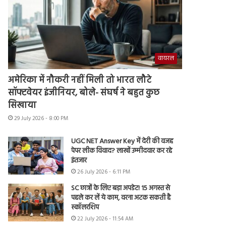
वायरल
अमेरिका में नौकरी नहीं मिली तो भारत लौटे
सॉफ्टवेयर इंजीनियर, बोले- संघर्ष ने बहुत कुछ
सिखाया
29 July 2026 - 8:00 PM
UGC NET Answer Key में देरी की वजह
पेपर लीक विवाद? लाखों उम्मीदवार कर रहे
इंतजार
26 July 2026 - 6:11 PM
SC छात्रों के लिए बड़ा अपडेट! 15 अगस्त से
पहले कर लें ये काम, वरना अटक सकती है
स्कॉलरशिप
22 July 2026 - 11:54 AM