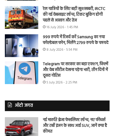
रेल यात्रियों के लिए बड़ी खुशखबरी, IRCTC
की नई वेबसाइट लॉन्च, टिकट बुकिंग होगी
पहले से आसान और तेज
16 July 2026 - 1:45 PM
999 रुपये में रिजर्व करें Samsung का नया
फोल्डेबल फोन, मिलेंगे 2799 रुपये के फायदे
8 July 2026 - 5:54 PM
Telegram पर सरकार का बड़ा एक्शन, फिल्में
और वेब सीरीज देखना पड़ेगा भारी, तीन दिनों में
दूसरा नोटिस
5 July 2026 - 2:25 PM
ऑटो जगत
नई मारुति ब्रेजा फेसलिफ्ट लॉन्च, नए फीचर्स
और टर्बो इंजन के साथ आई SUV, जानें क्या है
कीमत