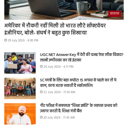
वायरल
अमेरिका में नौकरी नहीं मिली तो भारत लौटे सॉफ्टवेयर
इंजीनियर, बोले- संघर्ष ने बहुत कुछ सिखाया
29 July 2026 - 8:00 PM
UGC NET Answer Key में देरी की वजह पेपर लीक विवाद?
लाखों उम्मीदवार कर रहे इंतजार
26 July 2026 - 6:11 PM
SC छात्रों के लिए बड़ा अपडेट! 15 अगस्त से पहले कर लें ये
काम, वरना अटक सकती है स्कॉलरशिप
22 July 2026 - 11:54 AM
नीट परीक्षा में सफलता “शिक्षा क्रांति” के व्यापक प्रभाव को
उजागर करती है: शिक्षा मंत्री बैंस
20 July 2026 - 11:43 AM